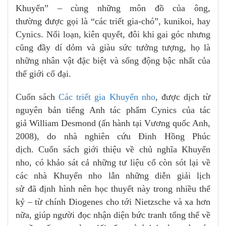
Khuyển” – cùng những môn đồ của ông,
thường được gọi là “các triết gia-chó”, kunikoi, hay
Cynics. Nổi loạn, kiên quyết, đôi khi gai góc nhưng
cũng đầy dí dỏm và giàu sức tưởng tượng, họ là
những nhân vật đặc biệt và sống động bậc nhất của
thế giới cổ đại.
Cuốn sách
Các triết gia Khuyển nho
, được dịch từ
nguyên bản tiếng Anh tác phẩm Cynics của tác
giả William Desmond (ấn hành tại Vương quốc Anh,
2008), do nhà nghiên cứu Đinh Hồng Phúc
dịch. Cuốn sách giới thiệu về chủ nghĩa Khuyển
nho, có khảo sát cả những tư liệu cổ còn sót lại về
các nhà Khuyển nho lẫn những diễn giải lịch
sử đã định hình nên học thuyết này trong nhiều thế
kỷ – từ chính Diogenes cho tới Nietzsche và xa hơn
nữa, giúp người đọc nhận diện bức tranh tổng thể về