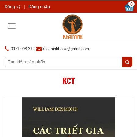
0
Đăng ký
|
Đăng nhập
Toggle
navigation
0971 998 312
khaiminhbook@gmail.com
KCT