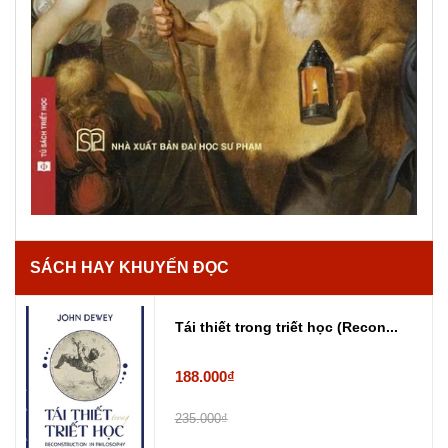
SÁCH HAY KHUYẾN ĐỌC
Tái thiết trong triết học (Recon...
188.000₫
235.000₫