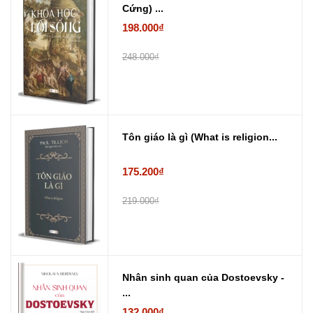
Cứng) ...
198.000₫
248.000₫
Tôn giáo là gì (What is religion...
175.200₫
219.000₫
Nhân sinh quan của Dostoevsky -
...
132.000₫