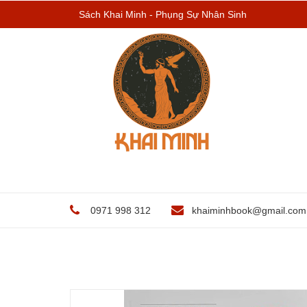
Sách Khai Minh - Phụng Sự Nhân Sinh
0971 998 312
khaiminhbook@gmail.com