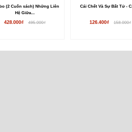
o (2 Cuốn sách) Những Liên
Cái Chết Và Sự Bất Tử - Car
Hệ Giữa...
428.000₫
126.400₫
495.000₫
158.000₫