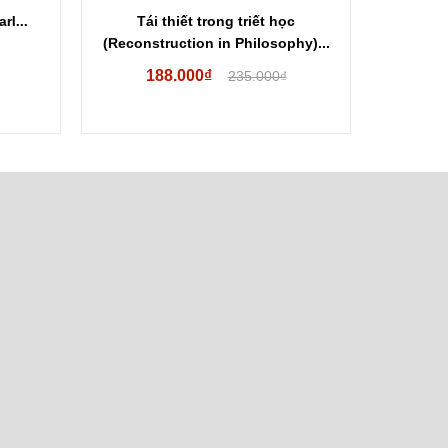
l...
Tái thiết trong triết học
Hữu và Hư
(Reconstruction in Philosophy)...
188.000₫
19
235.000₫