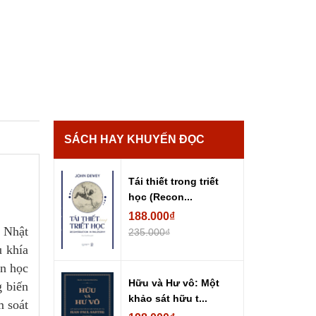
SÁCH HAY KHUYẾN ĐỌC
Tái thiết trong triết
học (Recon...
188.000₫
i Nhật
235.000₫
u khía
òn học
Hữu và Hư vô: Một
g biến
khảo sát hữu t...
m soát