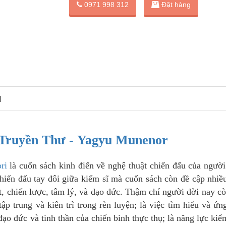
Đặt hàng
0971 998 312
N
 Truyền Thư - Yagyu Munenor
ri
là cuốn sách kinh điển về nghệ thuật chiến đấu của ngườ
hiến đấu tay đôi giữa kiếm sĩ mà cuốn sách còn đề cập nhiề
ật, chiến lược, tâm lý, và đạo đức. Thậm chí người đời nay c
ập trung và kiên trì trong rèn luyện; là việc tìm hiểu và ứn
đạo đức và tinh thần của chiến binh thực thụ; là năng lực kiể