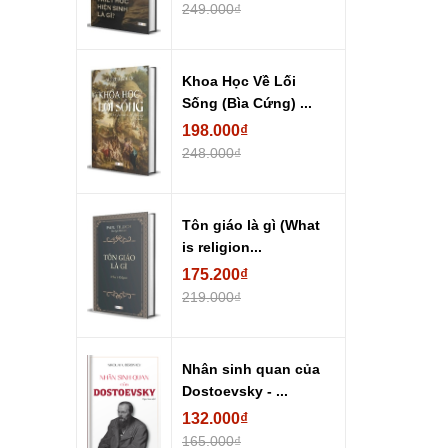
249.000₫
Khoa Học Về Lối
Sống (Bìa Cứng) ...
198.000₫
248.000₫
Tôn giáo là gì (What
is religion...
175.200₫
219.000₫
Nhân sinh quan của
Dostoevsky - ...
132.000₫
165.000₫