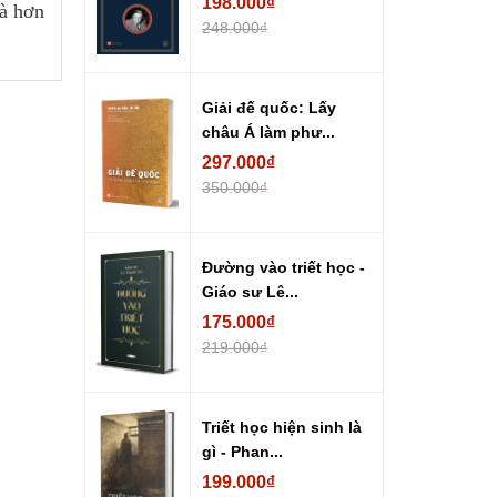
198.000₫
và hơn
248.000₫
Giải đế quốc: Lấy
châu Á làm phư...
297.000₫
350.000₫
Đường vào triết học -
Giáo sư Lê...
175.000₫
219.000₫
Triết học hiện sinh là
gì - Phan...
199.000₫