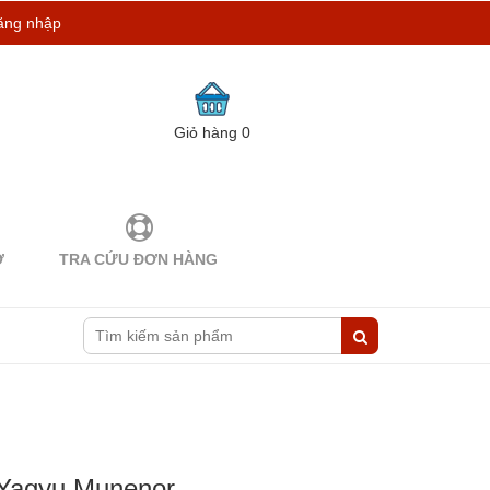
ăng nhập
Giỏ hàng
0
Ợ
TRA CỨU ĐƠN HÀNG
 Yagyu Munenor