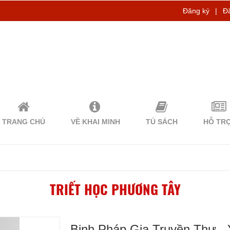
Đăng ký
|
Đ
TRANG CHỦ
VỀ KHAI MINH
TỦ SÁCH
HỖ TR
TRIẾT HỌC PHƯƠNG TÂY
Binh Pháp Gia Truyền Thư -