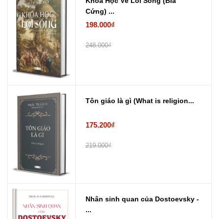
Khoa Học Về Lối Sống (Bìa
Cứng) ...
198.000₫
248.000₫
Tôn giáo là gì (What is religion...
175.200₫
219.000₫
Nhân sinh quan của Dostoevsky -
...