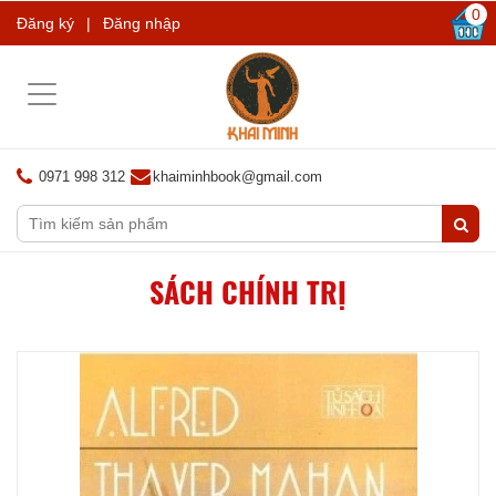
0
Đăng ký
|
Đăng nhập
Toggle
navigation
0971 998 312
khaiminhbook@gmail.com
SÁCH CHÍNH TRỊ