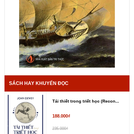
SÁCH HAY KHUYẾN ĐỌC
Tái thiết trong triết học (Recon...
188.000₫
235.000₫