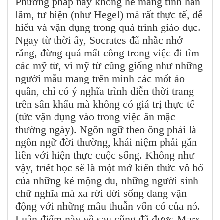
Phương pháp này không hề mang tính hàn
lâm, tư biện (như Hegel) mà rất thực tế, dễ
hiểu và vận dụng trong quá trình giáo dục.
Ngay từ thời ấy, Socrates đã nhắc nhở
rằng, đừng quá mất công trong việc đi tìm
các mỹ từ, vì mỹ từ cũng giống như những
người mẫu mang trên mình các mốt áo
quần, chỉ có ý nghĩa trình diễn thời trang
trên sân khấu mà không có giá trị thực tế
(tức vận dụng vào trong việc ăn mặc
thường ngày). Ngôn ngữ theo ông phải là
ngôn ngữ đời thường, khái niệm phải gắn
liền với hiện thực cuộc sống. Không như
vậy, triết học sẽ là một mớ kiến thức vô bổ
của những kẻ mộng du, những người sính
chữ nghĩa mà xa rời đời sống đang vận
động với những mâu thuẫn vốn có của nó.
Luận điểm này về sau cũng đã được Marx