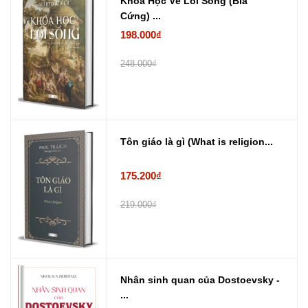
Khoa Học Về Lối Sống (Bìa
Cứng) ...
198.000₫
248.000₫
Tôn giáo là gì (What is religion...
175.200₫
219.000₫
Nhân sinh quan của Dostoevsky -
...