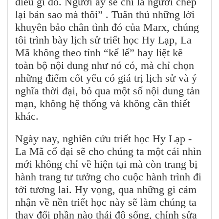
điều gì đó. Người ấy sẽ chỉ là người chép
lại bản sao mà thôi” . Tuân thủ những lời
khuyên bảo chân tình đó của Marx, chúng
tôi trình bày lịch sử triết học Hy Lạp, La
Mã không theo tính “kể lể” hay liệt kê
toàn bộ nội dung như nó có, mà chỉ chọn
những điểm cốt yếu có giá trị lịch sử và ý
nghĩa thời đại, bỏ qua một số nội dung tản
mạn, không hệ thống và không cần thiết
khác.
Ngày nay, nghiên cứu triết học Hy Lạp -
La Mã cổ đại sẽ cho chúng ta một cái nhìn
mới không chỉ về hiện tại mà còn trang bị
hành trang tư tưởng cho cuộc hành trình đi
tới tương lai. Hy vọng, qua những gì cảm
nhận về nền triết học này sẽ làm chúng ta
thay đổi phần nào thái độ sống, chỉnh sửa