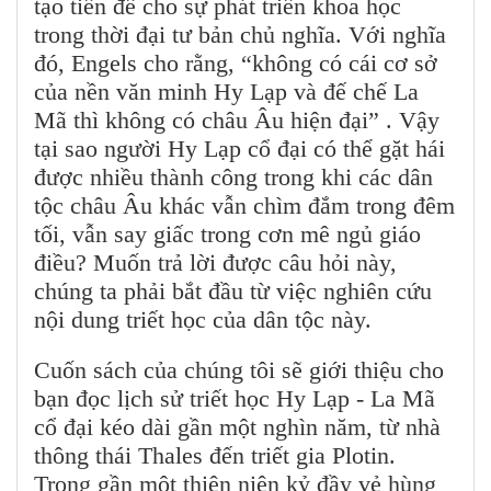
tạo tiền đề cho sự phát triển khoa học
trong thời đại tư bản chủ nghĩa. Với nghĩa
đó, Engels cho rằng, “không có cái cơ sở
của nền văn minh Hy Lạp và đế chế La
Mã thì không có châu Âu hiện đại” . Vậy
tại sao người Hy Lạp cổ đại có thể gặt hái
được nhiều thành công trong khi các dân
tộc châu Âu khác vẫn chìm đắm trong đêm
tối, vẫn say giấc trong cơn mê ngủ giáo
điều? Muốn trả lời được câu hỏi này,
chúng ta phải bắt đầu từ việc nghiên cứu
nội dung triết học của dân tộc này.
Cuốn sách của chúng tôi sẽ giới thiệu cho
bạn đọc lịch sử triết học Hy Lạp - La Mã
cổ đại kéo dài gần một nghìn năm, từ nhà
thông thái Thales đến triết gia Plotin.
Trong gần một thiên niên kỷ đầy vẻ hùng