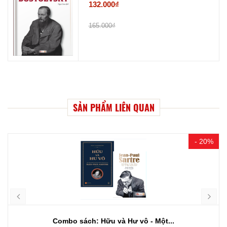
132.000₫
165.000₫
SẢN PHẨM LIÊN QUAN
- 20%
Combo sách: Hữu và Hư vô - Một...