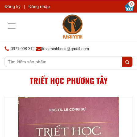
0
Đăng ký
|
Đăng nhập
Toggle
navigation
0971 998 312
khaiminhbook@gmail.com
TRIẾT HỌC PHƯƠNG TÂY