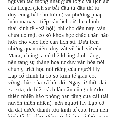
nguyên tắc thống nhất giữa logic và lịch sử
của Hegel (lịch sử bắt đầu từ đâu thì tư
duy cũng bắt đầu từ đó) và phương pháp
luận marxist (tiếp cận lịch sử theo hình
thái kinh tế - xã hội), thì cho đến nay, vẫn
chưa có một cơ sở khoa học chắc chắn nào
hơn cho việc tiếp cận lịch sử. Dựa trên
những quan niệm duy vật về lịch sử của
Marx, chúng ta có thể khẳng định rằng,
nền tảng sự thăng hoa tư duy văn hóa nói
chung, triết học nói riêng của người Hy
Lạp cổ chính là cơ sở kinh tế giàu có,
vững chắc của xã hội đó. Ngay từ thời đại
xa xưa, do biết cách làm ăn cũng như do
thiên nhiên hào phóng ban tặng của cải (tài
nuyên thiên nhiên), nên người Hy Lạp cổ
đã đạt được thành tựu kinh tế cao.Trên nền
kinh tế dồi dào, giàu có đó, họ có thời gian