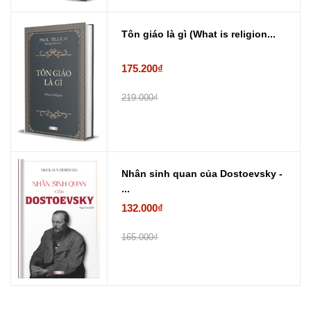
Tôn giáo là gì (What is religion...
175.200₫
219.000₫
Nhân sinh quan của Dostoevsky -
...
132.000₫
165.000₫