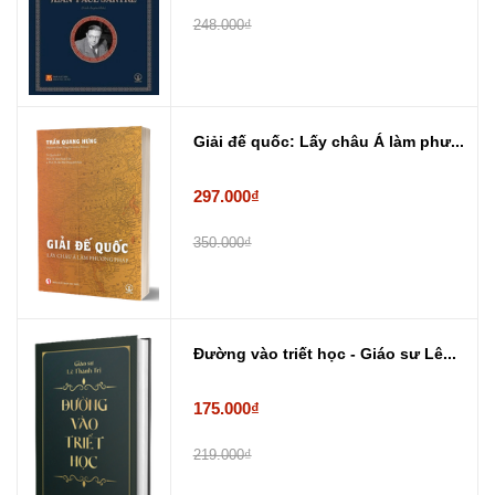
248.000₫
Giải đế quốc: Lấy châu Á làm phư...
297.000₫
350.000₫
Đường vào triết học - Giáo sư Lê...
175.000₫
219.000₫