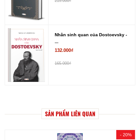
219.000₫
Nhân sinh quan của Dostoevsky -
...
132.000₫
165.000₫
SẢN PHẨM LIÊN QUAN
- 20%