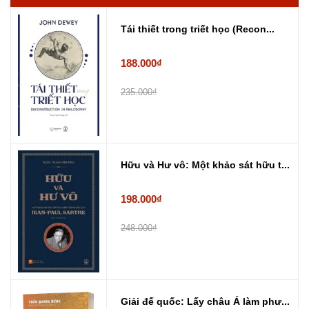
Tái thiết trong triết học (Recon...
188.000₫
235.000₫
Hữu và Hư vô: Một khảo sát hữu t...
198.000₫
248.000₫
Giải đế quốc: Lấy châu Á làm phư...