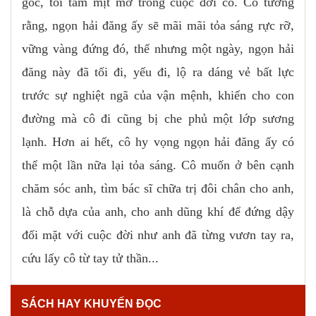
góc, tối tăm mịt mờ trong cuộc đời cô. Cô tưởng
rằng, ngọn hải đăng ấy sẽ mãi mãi tỏa sáng rực rỡ,
vững vàng đứng đó, thế nhưng một ngày, ngọn hải
đăng này đã tối đi, yếu đi, lộ ra dáng vẻ bất lực
trước sự nghiệt ngã của vận mệnh, khiến cho con
đường mà cô đi cũng bị che phủ một lớp sương
lạnh. Hơn ai hết, cô hy vọng ngọn hải đăng ấy có
thể một lần nữa lại tỏa sáng. Cô muốn ở bên cạnh
chăm sóc anh, tìm bác sĩ chữa trị đôi chân cho anh,
là chỗ dựa của anh, cho anh dũng khí để đứng dậy
đối mặt với cuộc đời như anh đã từng vươn tay ra,
cứu lấy cô từ tay tử thần...
SÁCH HAY KHUYẾN ĐỌC