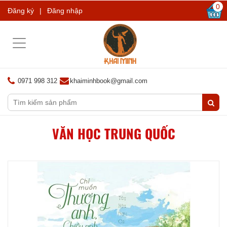
0
Đăng ký
|
Đăng nhập
Toggle
navigation
0971 998 312
khaiminhbook@gmail.com
VĂN HỌC TRUNG QUỐC