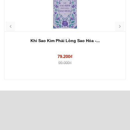
Khi Sao Kim Phải Lòng Sao Hỏa -...
79.200₫
99.000₫