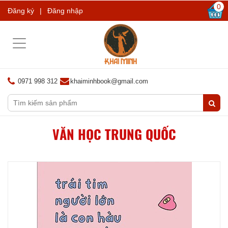
0
Đăng ký
|
Đăng nhập
Toggle
navigation
0971 998 312
khaiminhbook@gmail.com
VĂN HỌC TRUNG QUỐC