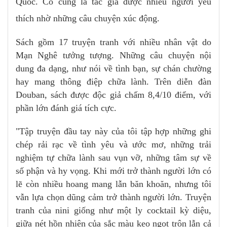
Quốc. Cô cũng là tác giả được nhiều người yêu
thích nhờ những câu chuyện xúc động.
Sách gồm 17 truyện tranh với nhiều nhân vật do
Mạn Nghê tưởng tượng. Những câu chuyện nội
dung đa dạng, như nói về tình bạn, sự chán chường
hay mang thông điệp chữa lành. Trên diễn đàn
Douban, sách được độc giả chấm 8,4/10 điểm, với
phần lớn đánh giá tích cực.
"Tập truyện đầu tay này của tôi tập hợp những ghi
chép rải rạc về tình yêu và ước mơ, những trải
nghiệm tự chữa lành sau vụn vỡ, những tâm sự về
số phận và hy vọng. Khi mới trở thành người lớn có
lẽ còn nhiều hoang mang lẫn băn khoăn, nhưng tôi
vẫn lựa chọn dũng cảm trở thành người lớn. Truyện
tranh của nini giống như một ly cocktail kỳ diệu,
giữa nét hồn nhiên của sắc màu kẹo ngọt trộn lẫn cả