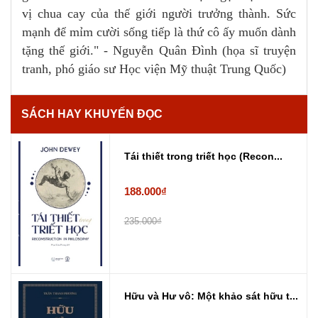
vị chua cay của thế giới người trưởng thành. Sức
mạnh để mỉm cười sống tiếp là thứ cô ấy muốn dành
tặng thế giới." - Nguyễn Quân Đình (họa sĩ truyện
tranh, phó giáo sư Học viện Mỹ thuật Trung Quốc)
SÁCH HAY KHUYẾN ĐỌC
Tái thiết trong triết học (Recon...
188.000₫
235.000₫
Hữu và Hư vô: Một khảo sát hữu t...