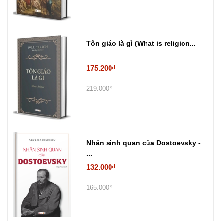
Tôn giáo là gì (What is religion...
175.200₫
219.000₫
Nhân sinh quan của Dostoevsky -
...
132.000₫
165.000₫