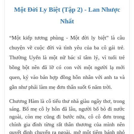
Một Đời Ly Biệt (Tập 2) - Lan Nhược
Nhất
“Một kiếp tương phùng - Một đời ly biệt” là câu
chuyện về cuộc đời và tình yêu của ba cô gái trẻ.
Thường Uyển là một nữ bác sĩ tâm lý, vì tuổi trẻ
bồng bột nên đã lỡ có con với một người lạ mới
quen, ký vào bản hợp đồng hôn nhân với anh ta và
gần như phải làm mẹ đơn thân suốt 6 năm trời.
Chương Hàm là cô tiểu thư nhà giàu ngây thơ, trong
sáng. Bố mẹ cô ly hôn đã lâu, người bố bỏ đi nước
ngoài, còn mẹ cũng đi bước nữa, cô cô đơn trong
chính gia đình từng rất thân thương của mình nên
quyết định chuyển ra ngoài, mở một tiệm bánh nhỏ