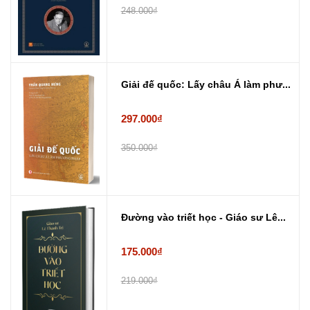
248.000₫
Giải đế quốc: Lấy châu Á làm phư...
297.000₫
350.000₫
Đường vào triết học - Giáo sư Lê...
175.000₫
219.000₫