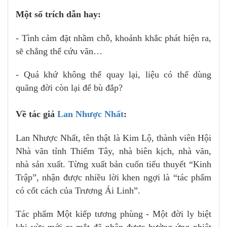
Một số trích dẫn hay:
- Tình cảm đặt nhầm chỗ, khoảnh khắc phát hiện ra,
sẽ chẳng thể cứu vãn…
- Quá khứ không thể quay lại, liệu có thể dùng
quãng đời còn lại để bù đắp?
Về tác giả
Lan Nhược Nhất
:
Lan Nhược Nhất, tên thật là Kim Lộ, thành viên Hội
Nhà văn tỉnh Thiểm Tây, nhà biên kịch, nhà văn,
nhà sản xuất. Từng xuất bản cuốn tiểu thuyết “Kinh
Trập”, nhận được nhiều lời khen ngợi là “tác phẩm
có cốt cách của Trương Ái Linh”.
Tác phẩm Một kiếp tương phùng - Một đời ly biệt
khi vừa mới ra mắt đã nhận được hưởng ứng nhiệt