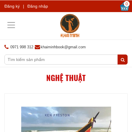
0
Đăng ký
|
Đăng nhập
Toggle
navigation
0971 998 312
khaiminhbook@gmail.com
NGHỆ THUẬT