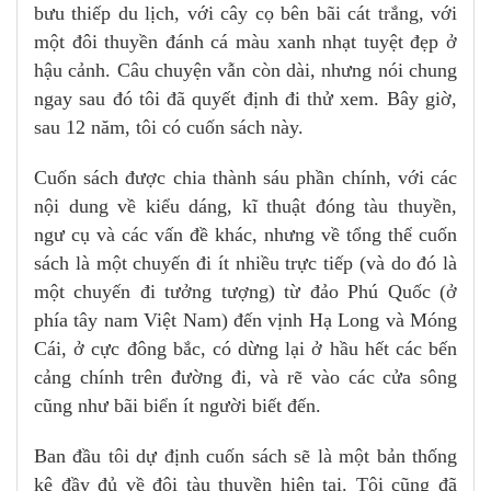
bưu thiếp du lịch, với cây cọ bên bãi cát trắng, với
một đôi thuyền đánh cá màu xanh nhạt tuyệt đẹp ở
hậu cảnh. Câu chuyện vẫn còn dài, nhưng nói chung
ngay sau đó tôi đã quyết định đi thử xem. Bây giờ,
sau 12 năm, tôi có cuốn sách này.
Cuốn sách được chia thành sáu phần chính, với các
nội dung về kiểu dáng, kĩ thuật đóng tàu thuyền,
ngư cụ và các vấn đề khác, nhưng về tổng thể cuốn
sách là một chuyến đi ít nhiều trực tiếp (và do đó là
một chuyến đi tưởng tượng) từ đảo Phú Quốc (ở
phía tây nam Việt Nam) đến vịnh Hạ Long và Móng
Cái, ở cực đông bắc, có dừng lại ở hầu hết các bến
cảng chính trên đường đi, và rẽ vào các cửa sông
cũng như bãi biển ít người biết đến.
Ban đầu tôi dự định cuốn sách sẽ là một bản thống
kê đầy đủ về đội tàu thuyền hiện tại. Tôi cũng đã