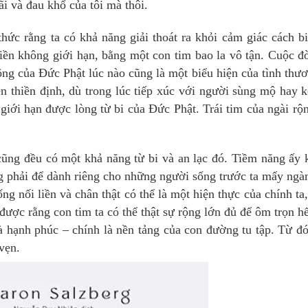
ãi và đau khổ của tôi mà thôi.
hức rằng ta có khả năng giải thoát ra khỏi cảm giác cách bi
liền không giới hạn, bằng một con tim bao la vô tận. Cuộc đ
ng của Đức Phật lúc nào cũng là một biểu hiện của tình thư
n thiền định, dù trong lúc tiếp xúc với người sùng mộ hay 
iới hạn được lòng từ bi của Đức Phật. Trái tim của ngài rộ
i cũng đều có một khả năng từ bi và an lạc đó. Tiềm năng ấy
ng phải để dành riêng cho những người sống trước ta mấy ng
g nối liền và chân thật có thể là một hiện thực của chính ta
được rằng con tim ta có thể thật sự rộng lớn đủ để ôm trọn h
 hạnh phúc – chính là nền tảng của con đường tu tập. Từ đó
vẹn.