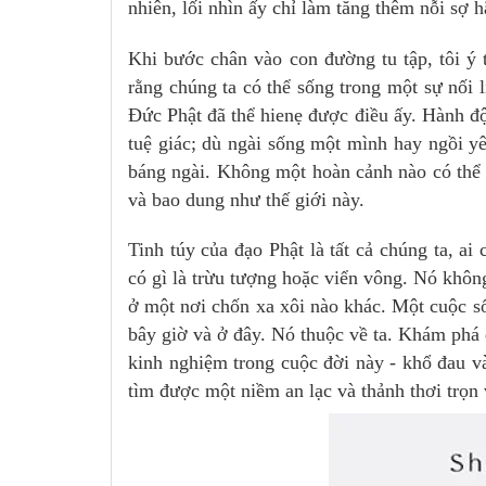
nhiên, lối nhìn ấy chỉ làm tăng thêm nỗi sợ h
Khi bước chân vào con đường tu tập, tôi ý t
rằng chúng ta có thể sống trong một sự nối 
Đức Phật đã thể hienẹ được điều ấy. Hành độ
tuệ giác; dù ngài sống một mình hay ngồi yê
báng ngài. Không một hoàn cảnh nào có thể g
và bao dung như thế giới này.
Tinh túy của đạo Phật là tất cả chúng ta, a
có gì là trừu tượng hoặc viển vông. Nó khô
ở một nơi chốn xa xôi nào khác. Một cuộc sốn
bây giờ và ở đây. Nó thuộc về ta. Khám phá 
kinh nghiệm trong cuộc đời này - khổ đau và
tìm được một niềm an lạc và thảnh thơi trọn 