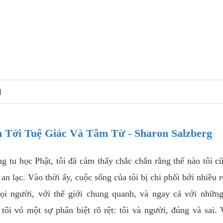
N
 Tới Tuệ Giác Và Tâm Từ - Sharon Salzberg
tu học Phật, tôi đã cảm thấy chắc chắn rằng thế nào tôi c
n lạc. Vào thời ấy, cuộc sống của tôi bị chi phối bởi nhiều r
mọi người, với thế giới chung quanh, và ngay cả với nhữn
ôi vó một sự phân biệt rõ rệt: tôi và người, đúng và sai. 