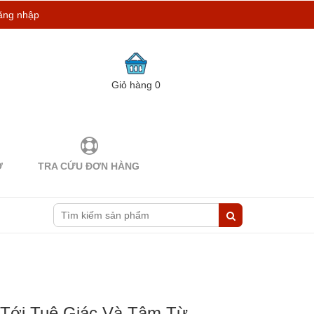
ăng nhập
Giỏ hàng
0
Ợ
TRA CỨU ĐƠN HÀNG
Tới Tuệ Giác Và Tâm Từ -