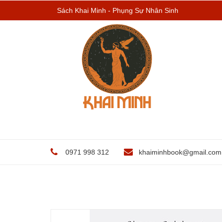
Sách Khai Minh - Phụng Sự Nhân Sinh
0971 998 312
khaiminhbook@gmail.com