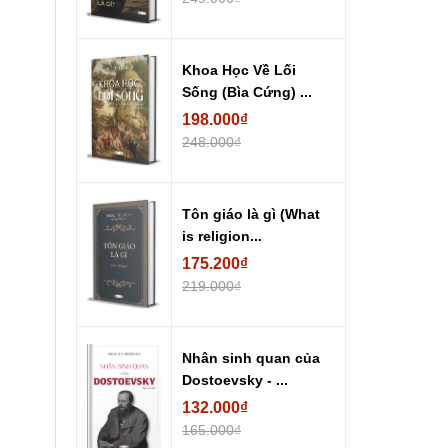
Khoa Học Về Lối
Sống (Bìa Cứng) ...
198.000₫
248.000₫
Tôn giáo là gì (What
is religion...
175.200₫
219.000₫
Nhân sinh quan của
Dostoevsky - ...
132.000₫
165.000₫