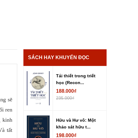
SÁCH HAY KHUYẾN ĐỌC
Tái thiết trong triết
học (Recon...
188.000₫
235.000₫
ũng sẽ
ối ren
g kinh
Hữu và Hư vô: Một
khảo sát hữu t...
Và tất
198.000₫