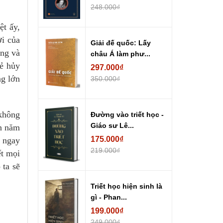
248.000₫
ệt ấy,
ời của
Giải đế quốc: Lấy
ơng và
châu Á làm phư...
kẻ hủy
297.000₫
ng lớn
350.000₫
 không
Đường vào triết học -
Giáo sư Lê...
àn năm
175.000₫
, ngay
219.000₫
ết mọi
 ta sẽ
Triết học hiện sinh là
gì - Phan...
199.000₫
249.000₫