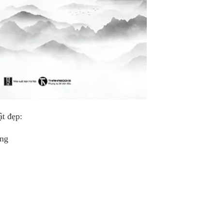
ật đẹp:
ộng