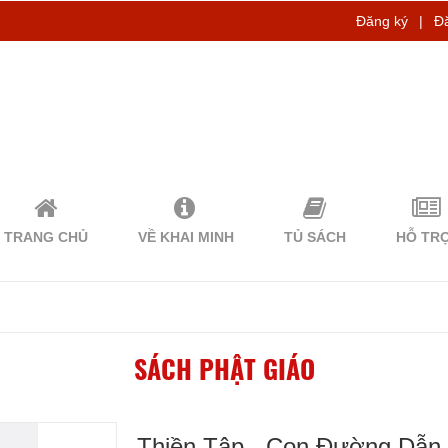
Đăng ký
|
Đ
TRANG CHỦ
VỀ KHAI MINH
TỦ SÁCH
HỖ TR
SÁCH PHẬT GIÁO
Thiền Tập - Con Đường Dẫn 