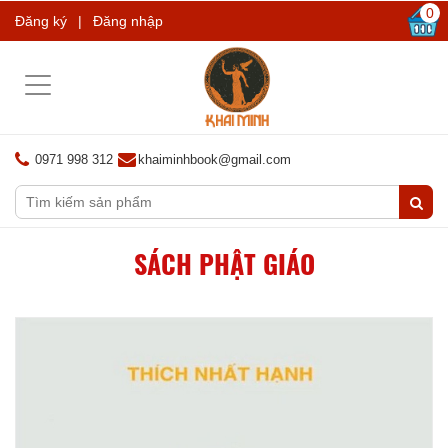
0
Đăng ký
|
Đăng nhập
Toggle
navigation
0971 998 312
khaiminhbook@gmail.com
SÁCH PHẬT GIÁO