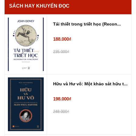
SÁCH HAY KHUYẾN ĐỌC
Tái thiết trong triết học (Recon...
188.000₫
235.000₫
Hữu và Hư vô: Một khảo sát hữu t...
198.000₫
248.000₫