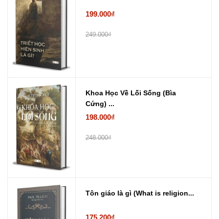
199.000₫
249.000₫
Khoa Học Về Lối Sống (Bìa
Cứng) ...
198.000₫
248.000₫
Tôn giáo là gì (What is religion...
175.200₫