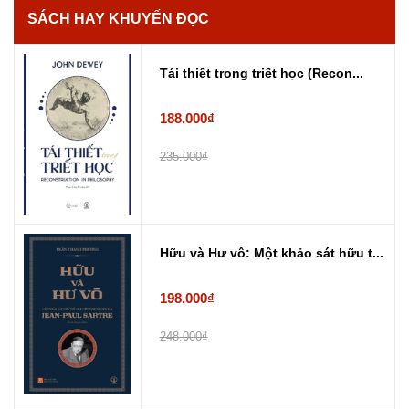
SÁCH HAY KHUYẾN ĐỌC
Tái thiết trong triết học (Recon...
188.000₫
235.000₫
Hữu và Hư vô: Một khảo sát hữu t...
198.000₫
248.000₫