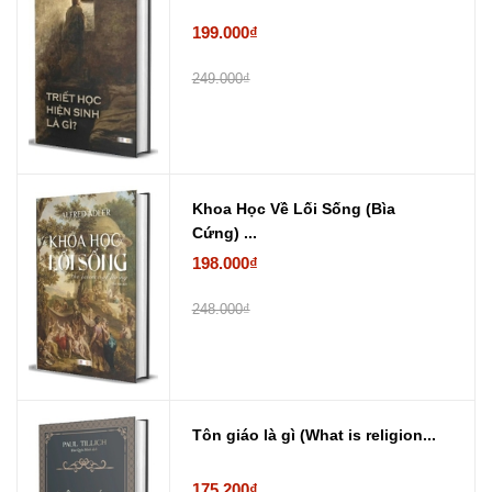
199.000₫
249.000₫
Khoa Học Về Lối Sống (Bìa
Cứng) ...
198.000₫
248.000₫
Tôn giáo là gì (What is religion...
175.200₫