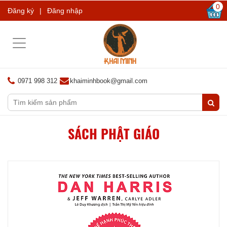
0
Đăng ký
|
Đăng nhập
Toggle
navigation
0971 998 312
khaiminhbook@gmail.com
SÁCH PHẬT GIÁO