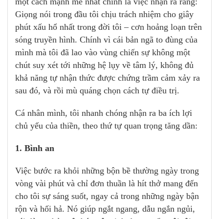
một cách mạnh mẽ nhất chính là việc nhận ra rằng:
Giọng nói trong đầu tôi chịu trách nhiệm cho giây
phút xấu hổ nhất trong đời tôi – cơn hoảng loạn trên
sóng truyền hình. Chính vì cái bản ngã to đùng của
mình mà tôi đã lao vào vùng chiến sự không một
chút suy xét tới những hệ lụy về tâm lý, không đủ
khả năng tự nhận thức được chứng trầm cảm xảy ra
sau đó, và rồi mù quáng chọn cách tự điều trị.
Cá nhân mình, tôi nhanh chóng nhận ra ba ích lợi
chủ yếu của thiền, theo thứ tự quan trọng tăng dần:
1. Bình an
Việc bước ra khỏi những bộn bề thường ngày trong
vòng vài phút và chỉ đơn thuần là hít thở mang đến
cho tôi sự sáng suốt, ngay cả trong những ngày bận
rộn và hối hả. Nó giúp ngắt ngang, dẫu ngắn ngủi,