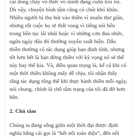
cái dòng chảy vô thức vô minh đang cuốn trôi tôi.
Dù vậy, chuyện bình tâm cũng có chút khó khăn.
Nhiều người bị thu hút vào thiền vì muốn thư giãn,
nhưng rốt cuộc họ sẽ thất vọng vì tiếng nói bên
trong liên tục lải nhải hoặc vì những cơn đau nhức,
ngứa ngáy đâu đó thường xuyên xuất hiện. Dẫu
thiền thường có tác dụng giúp bạn định tĩnh, nhưng
tốt hơn hết là bạn đừng thiền với kỳ vọng nó sẽ thế
này hay thế kia. Và, điều quan trọng là, kể cả khi có
một thời thiền không mấy dễ chịu, tôi nhận thấy
rằng tác dụng tổng thể khi thực hành thiền mỗi ngày,
nói chung, chính là chỗ tâm trạng của tôi đã đỡ hơn
hẳn.
2. Chú tâm
Chúng ta đang sống giữa một thời đại được định
nghĩa bằng cái gọi là “kết nối toàn diện”, đến nỗi