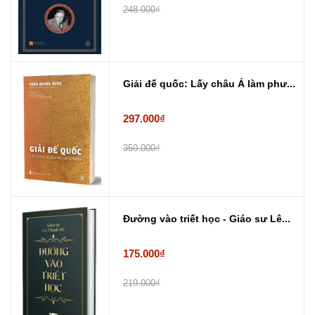
248.000₫
Giải đế quốc: Lấy châu Á làm phư...
297.000₫
350.000₫
Đường vào triết học - Giáo sư Lê...
175.000₫
219.000₫