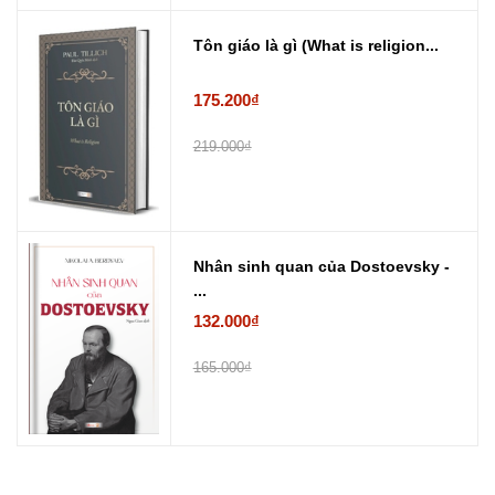
Tôn giáo là gì (What is religion...
175.200₫
219.000₫
Nhân sinh quan của Dostoevsky -
...
132.000₫
165.000₫