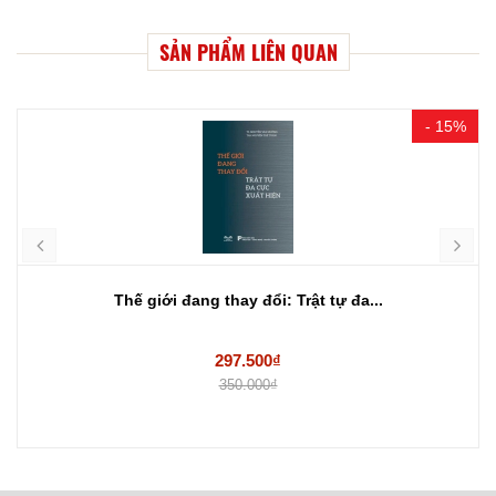
SẢN PHẨM LIÊN QUAN
- 15%
Thế giới đang thay đổi: Trật tự đa...
297.500₫
350.000₫