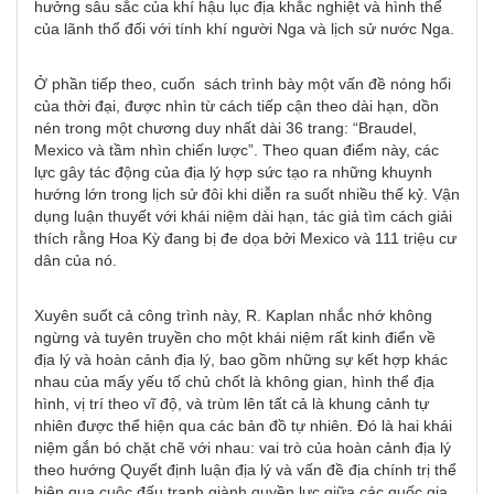
hưởng sâu sắc của khí hậu lục địa khắc nghiệt và hình thể
của lãnh thổ đối với tính khí người Nga và lịch sử nước Nga.
Ở phần tiếp theo, cuốn sách trình bày một vấn đề nóng hổi
của thời đại, được nhìn từ cách tiếp cận theo dài hạn, dồn
nén trong một chương duy nhất dài 36 trang: “Braudel,
Mexico và tầm nhìn chiến lược”. Theo quan điểm này, các
lực gây tác động của địa lý hợp sức tạo ra những khuynh
hướng lớn trong lịch sử đôi khi diễn ra suốt nhiều thế kỷ. Vận
dụng luận thuyết với khái niệm dài hạn, tác giả tìm cách giải
thích rằng Hoa Kỳ đang bị đe dọa bởi Mexico và 111 triệu cư
dân của nó.
Xuyên suốt cả công trình này, R. Kaplan nhắc nhớ không
ngừng và tuyên truyền cho một khái niệm rất kinh điển về
địa lý và hoàn cảnh địa lý, bao gồm những sự kết hợp khác
nhau của mấy yếu tố chủ chốt là không gian, hình thể địa
hình, vị trí theo vĩ độ, và trùm lên tất cả là khung cảnh tự
nhiên được thể hiện qua các bản đồ tự nhiên. Đó là hai khái
niệm gắn bó chặt chẽ với nhau: vai trò của hoàn cảnh địa lý
theo hướng Quyết định luận địa lý và vấn đề địa chính trị thể
hiện qua cuộc đấu tranh giành quyền lực giữa các quốc gia,