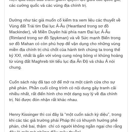
các cường quốc và các vùng địa chính trị.
Dường như tác giả muốn cố kiểm tra xem liệu các thuyết về
Vùng đất Trái tim Đại lục Á-Âu (Heartland trong sơ đồ
Mackinder), về Miền Duyên hải phía nam Đại lục Á-Âu
(Rimland trong sơ đồ Spykman) và về Sức mạnh Biển trong
sơ đồ Mahan có còn phù hợp để vận dụng cho những vùng
miền địa chính trị chủ chốt của hành tinh chúng ta trong thế
kỷ XXI, nhất là gắn với vòng cung nóng bỏng vì khủng hoảng
từ vùng đất Maghreb tới tiểu lục địa Ấn Độ và châu Á nói
chung.
Cuốn sách này đã tạo cớ để mở ra một cánh cửa cho sự
phê phán. Phần cuối công trình có nội dung gây tranh cãi
nhiều nhất, rất điển hình cho một dạng suy lý về địa chính
trị. Nó được đón nhận rất khác nhau.
Henry Kissinger thì coi đây là “một cuốn sách kỳ diệu”, trong
khi các tác giả trường phái Pháp thì có khuynh hướng phê
phán, chê bai, thậm chí có người không ngần ngại cho rằng