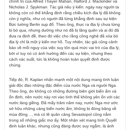
chính trị của Alfred Thayer Mahan, Halford J. Mackinder và
Nicholas J. Spykman. Tác giả nêu ý kiến: ngày nay người ta
không còn có thể khẳng định rằng chiều kích địa lý đã không
còn ý nghĩa, như có người đã từng khẳng định sau sự kiện
Bức tường Berlin sụp đổ. Theo ông, thực ra địa lý chưa từng
bị bỏ qua, nhưng dường như nó đã bị lãng quên và ai đó đã
đưa ra định đề, theo đó việc cho rằng công nghệ đã xóa bỏ
địa lý chỉ là một ý kiến mơ hồ. Tuy nhiên, tác giả cũng cảnh
báo về mối nguy của việc suy tôn quá mức vai trò của địa lý,
bởi vì tuy nó có ảnh hưởng đến các sự kiện, nhưng theo
cách xác suất, tức là không hoàn toàn quyết định được
chúng.
Tiếp đó, R. Kaplan nhấn mạnh một nội dung mang tính luận
giải độc đáo những đặc điểm của nước Nga và người Nga.
Theo ông, do không có những đường biên giới biển ấm và
ổn định, nên nước này rơi vào tình thế không yên ổn với các
nước láng giềng. Đã mấy trăm năm nay, nước Nga mơ ước
sở hữu những cảng biển nước ấm, không bị đóng băng về
mùa đông…, mà có lẽ quân cảng Sevastopol cũng nằm
trong số những giấc mơ ấy. Một nhận xét mang tính Quyết
định luận khác, nhưng cũng đáng được suy ngẫm, là ảnh