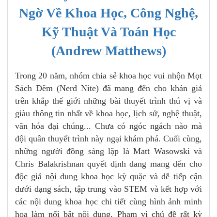
Ngờ Về Khoa Học, Công Nghệ,
Kỹ Thuật Và Toán Học
(Andrew Matthews)
Trong 20 năm, nhóm chia sẻ khoa học vui nhộn Mọt
Sách Đêm (Nerd Nite) đã mang đến cho khán giả
trên khắp thế giới những bài thuyết trình thú vị và
giàu thông tin nhất về khoa học, lịch sử, nghệ thuật,
văn hóa đại chúng... Chưa có ngóc ngách nào mà
đội quân thuyết trình này ngại khám phá. Cuối cùng,
những người đồng sáng lập là Matt Wasowski và
Chris Balakrishnan quyết định đang mang đến cho
độc giả nội dung khoa học kỳ quặc và dễ tiếp cận
dưới dạng sách, tập trung vào STEM và kết hợp với
các nội dung khoa học chi tiết cùng hình ảnh minh
họa làm nổi bật nội dung. Phạm vi chủ đề rất kỳ