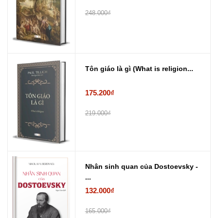
248.000₫
Tôn giáo là gì (What is religion...
175.200₫
219.000₫
Nhân sinh quan của Dostoevsky -
...
132.000₫
165.000₫