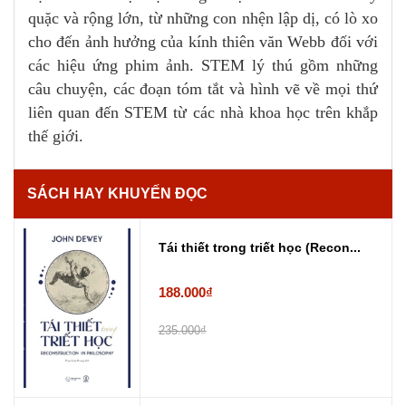
quặc và rộng lớn, từ những con nhện lập dị, có lò xo
cho đến ảnh hưởng của kính thiên văn Webb đối với
các hiệu ứng phim ảnh. STEM lý thú gồm những
câu chuyện, các đoạn tóm tắt và hình vẽ về mọi thứ
liên quan đến STEM từ các nhà khoa học trên khắp
thế giới.
SÁCH HAY KHUYẾN ĐỌC
Tái thiết trong triết học (Recon...
188.000₫
235.000₫