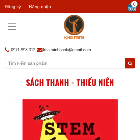
0
Đăng ký
|
Đăng nhập
Toggle
navigation
0971 998 312
khaiminhbook@gmail.com
SÁCH THANH - THIẾU NIÊN