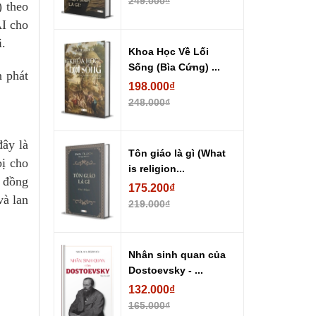
249.000₫
) theo
AI cho
i.
Khoa Học Về Lối
Sống (Bìa Cứng) ...
n phát
198.000₫
248.000₫
đây là
Tôn giáo là gì (What
bị cho
is religion...
, đồng
175.200₫
và lan
219.000₫
Nhân sinh quan của
Dostoevsky - ...
132.000₫
165.000₫