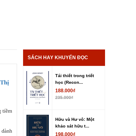
SÁCH HAY KHUYẾN ĐỌC
Tái thiết trong triết
 Thị
học (Recon...
188.000₫
235.000₫
g tiềm
Hữu và Hư vô: Một
khảo sát hữu t...
) dành
198.000₫