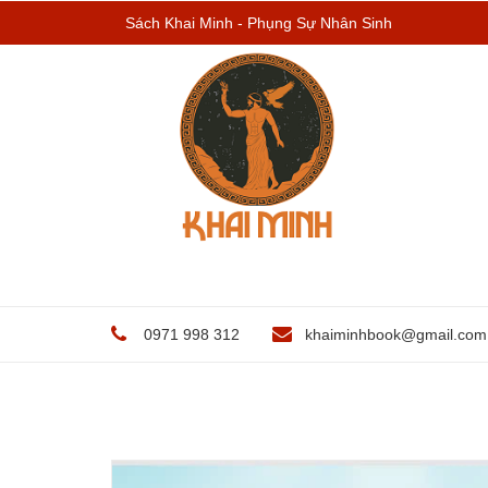
Sách Khai Minh - Phụng Sự Nhân Sinh
0971 998 312
khaiminhbook@gmail.com