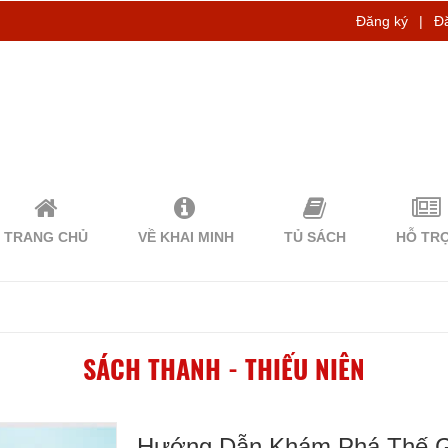
Đăng ký
|
Đ
TRANG CHỦ
VỀ KHAI MINH
TỦ SÁCH
HỖ TR
SÁCH THANH - THIẾU NIÊN
Hướng Dẫn Khám Phá Thế Gi