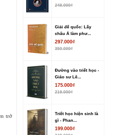
248.000₫
Giải đế quốc: Lấy
châu Á làm phư...
297.000₫
350.000₫
Đường vào triết học -
Giáo sư Lê...
175.000₫
219.000₫
Triết học hiện sinh là
em trở
gì - Phan...
199.000₫