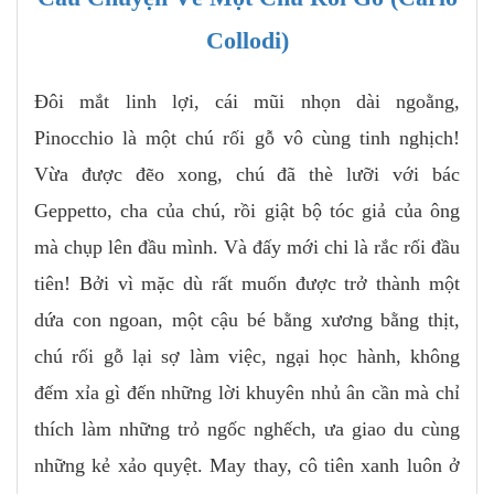
Collodi)
Đôi mắt linh lợi, cái mũi nhọn dài ngoằng,
Pinocchio là một chú rối gỗ vô cùng tinh nghịch!
Vừa được đẽo xong, chú đã thè lưỡi với bác
Geppetto, cha của chú, rồi giật bộ tóc giả của ông
mà chụp lên đầu mình. Và đấy mới chi là rắc rối đầu
tiên! Bởi vì mặc dù rất muốn được trở thành một
dứa con ngoan, một cậu bé bằng xương bằng thịt,
chú rối gỗ lại sợ làm việc, ngại học hành, không
đếm xỉa gì đến những lời khuyên nhủ ân cần mà chỉ
thích làm những trỏ ngốc nghếch, ưa giao du cùng
những kẻ xảo quyệt. May thay, cô tiên xanh luôn ở