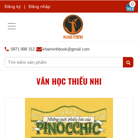
0
Đăng ký
|
Đăng nhập
Toggle
navigation
0971 998 312
khaiminhbook@gmail.com
VĂN HỌC THIẾU NHI