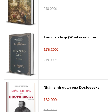
248.000₫
Tôn giáo là gì (What is religion...
175.200₫
219.000₫
Nhân sinh quan của Dostoevsky -
...
132.000₫
165.000₫