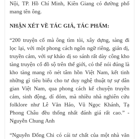
Nội, TP. Hồ Chí Minh, Kiên Giang có đường phố
mang tên ông.
NHẬN XÉT VỀ TÁC GIẢ, TÁC PHẨM:
“200 truyện cổ mà ông tìm tòi, xây dựng, sàng đi
lọc lại, với một phong cách ngôn ngữ riêng, giản dị,
truyền cảm, với sự khảo dị so sánh rất dày công kho
tàng truyện cổ đồ sộ trên thế giới, có thể nói đúng là
kho tàng mang rõ nét tâm hồn Việt Nam, kết tinh
những gì tiêu biểu cho tư duy nghệ thuật tự sự dân
gian Việt Nam, qua phong cách kể chuyện truyền
cảm, sinh động, dí dỏm, mà nhiều nhà nghiên cứu
folklore như Lê Văn Hảo, Vũ Ngọc Khánh, Tạ
Phong Châu đều thống nhất đánh giá rất cao.” -
Nguyễn Chung Anh
“Nguyễn Đổng Chi có cái tư chất của một nhà văn