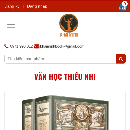
0
Đăng ký
|
Đăng nhập
Toggle
navigation
0971 998 312
khaiminhbook@gmail.com
VĂN HỌC THIẾU NHI