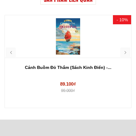
- 10%
Cánh Buồm Đỏ Thắm (Sách Kinh Điển) -...
89.100₫
99.000₫