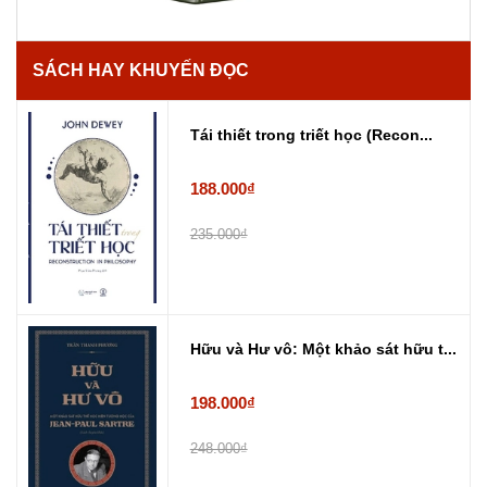
SÁCH HAY KHUYẾN ĐỌC
Tái thiết trong triết học (Recon...
188.000₫
235.000₫
Hữu và Hư vô: Một khảo sát hữu t...
198.000₫
248.000₫