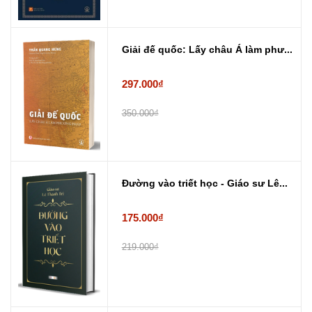
Giải đế quốc: Lấy châu Á làm phư...
297.000₫
350.000₫
Đường vào triết học - Giáo sư Lê...
175.000₫
219.000₫