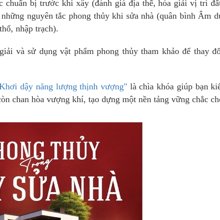
huẩn bị trước khi xây (đánh giá địa thế, hóa giải vị trí đấ
ẻ những nguyên tắc phong thủy khi sửa nhà (quân bình Âm 
thổ, nhập trạch).
giải và sử dụng vật phẩm phong thủy tham khảo để thay đổ
 Khơi dậy năng lượng thịnh vượng"
là chìa khóa giúp bạn ki
còn chan hòa vượng khí, tạo dựng một nền tảng vững chắc c