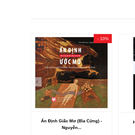
- 15%
- 10%
Ấn Định Giấc Mơ (Bìa Cứng) -
ang Dị...
H
Nguyễn...