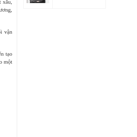
t xấu,
dương,
i vận
ến tạo
ho một