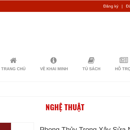
Đăng ký
|
Đ
TRANG CHỦ
VỀ KHAI MINH
TỦ SÁCH
HỖ TR
NGHỆ THUẬT
Phong Thủy Trong Xây Sửa 