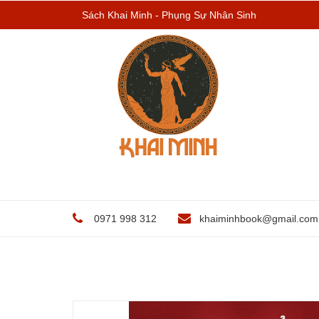
Sách Khai Minh - Phụng Sự Nhân Sinh
0971 998 312
khaiminhbook@gmail.com