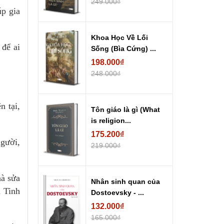
249.000₫
úp gia
Khoa Học Về Lối
 để ai
Sống (Bìa Cứng) ...
198.000₫
248.000₫
n tại,
Tôn giáo là gì (What
is religion...
175.200₫
gười,
219.000₫
hà sửa
Nhân sinh quan của
u Tinh
Dostoevsky - ...
132.000₫
165.000₫