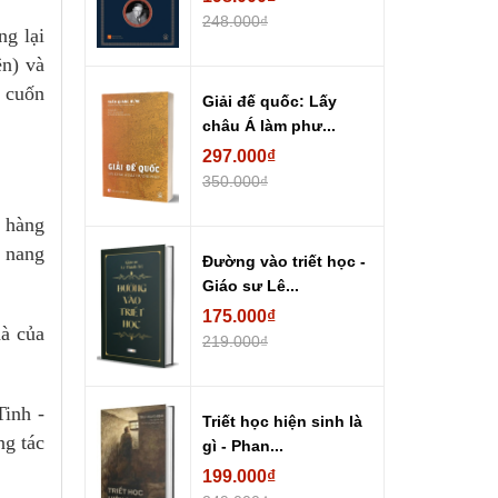
248.000₫
ng lại
ên) và
 cuốn
Giải đế quốc: Lấy
châu Á làm phư...
297.000₫
350.000₫
o hàng
m nang
Đường vào triết học -
Giáo sư Lê...
175.000₫
hà của
219.000₫
inh -
Triết học hiện sinh là
ng tác
gì - Phan...
199.000₫