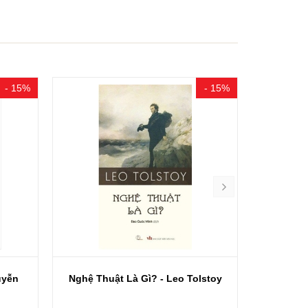
- 15%
- 15%
uyễn
Nghệ Thuật Là Gì? - Leo Tolstoy
Bí Quyế