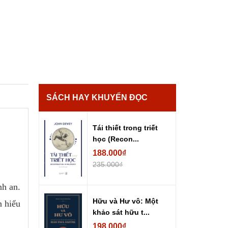
SÁCH HAY KHUYẾN ĐỌC
Tái thiết trong triết
học (Recon...
188.000₫
235.000₫
nh an.
Hữu và Hư vô: Một
n hiểu
khảo sát hữu t...
198.000₫