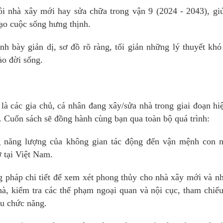
ôi nhà xây mới hay sửa chữa trong vận 9 (2024 - 2043), gi
tạo cuộc sống hưng thịnh.
h bày giản dị, sơ đồ rõ ràng, tối giản những lý thuyết khó
ào đời sống.
à các gia chủ, cá nhân đang xây/sửa nhà trong giai đoạn hiệ
 Cuốn sách sẽ đồng hành cùng bạn qua toàn bộ quá trình:
 năng lượng của không gian tác động đến vận mệnh con n
 tại Việt Nam.
pháp chi tiết để xem xét phong thủy cho nhà xây mới và n
à, kiểm tra các thế phạm ngoại quan và nội cục, tham chiế
u chức năng.