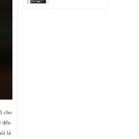
đồ cho
ẽ đến
ói là