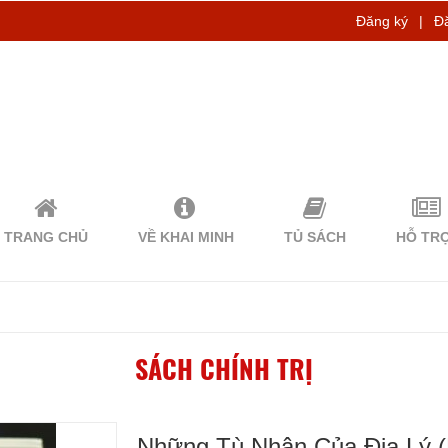
Đăng ký
|
Đ
TRANG CHỦ
VỀ KHAI MINH
TỦ SÁCH
HỖ TR
SÁCH CHÍNH TRỊ
Những Tù Nhân Của Địa Lý (P