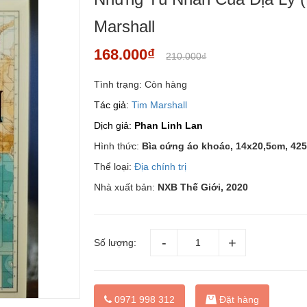
Marshall
168.000₫
210.000₫
Tình trạng:
Còn hàng
Tác giả:
Tim Marshall
Dịch giả:
Phan Linh Lan
Hình thức:
Bìa cứng áo khoác, 14x20,5cm, 425
Thể loại:
Địa chính trị
Nhà xuất bản:
NXB Thế Giới, 2020
Số lượng:
Đặt hàng
0971 998 312