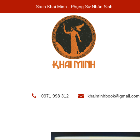
Sách Khai Minh - Phụng Sự Nhân Sinh
0971 998 312
khaiminhbook@gmail.com