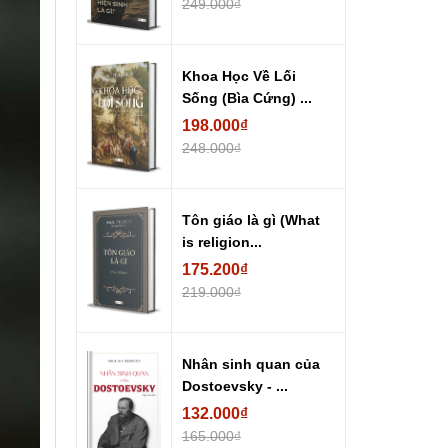
249.000₫
Khoa Học Về Lối
Sống (Bìa Cứng) ...
198.000₫
248.000₫
Tôn giáo là gì (What
is religion...
175.200₫
219.000₫
Nhân sinh quan của
Dostoevsky - ...
132.000₫
165.000₫