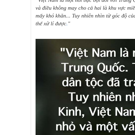
"Việt Nam là một nỗi bực bội đối với Trung Q
và điều không may cho cả hai là khu vực mi
mấy khó khăn... Tuy nhiên nhìn từ góc độ củ
thể xử lí được
.
"