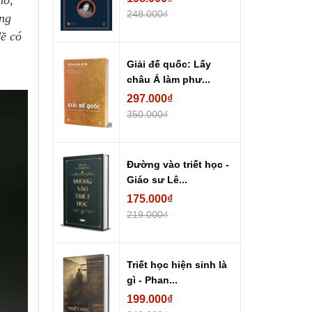
thổ,
248.000₫
ẳng
đề có
Giải đế quốc: Lấy
châu Á làm phư...
297.000₫
350.000₫
Đường vào triết học -
Giáo sư Lê...
175.000₫
219.000₫
Triết học hiện sinh là
gì - Phan...
199.000₫