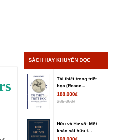
SÁCH HAY KHUYẾN ĐỌC
Tái thiết trong triết
rs
học (Recon...
188.000₫
235.000₫
Hữu và Hư vô: Một
khảo sát hữu t...
198.000₫