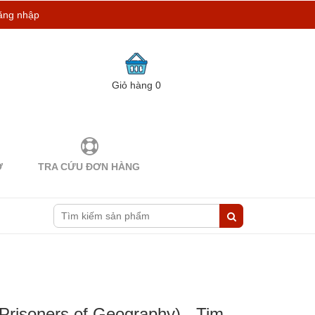
ăng nhập
Giỏ hàng
0
Ợ
TRA CỨU ĐƠN HÀNG
risoners of Geography) - Tim