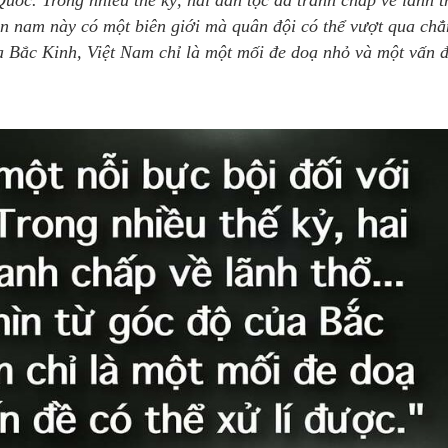
uốc. Trong nhiều thế kỷ, hai dân tộc đã tranh chấp về lãnh 
ền nam này có một biên giới mà quân đội có thể vượt qua ch
a Bắc Kinh, Việt Nam chỉ là một mối đe doạ nhỏ và một vấn 