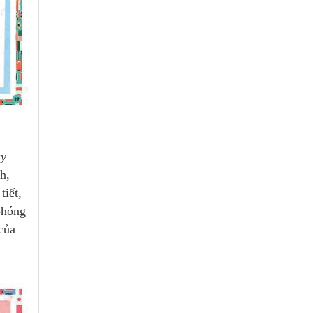
ay
h,
iết,
phóng
của