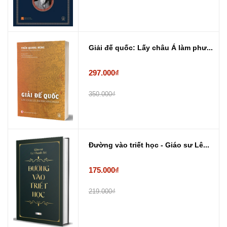
Giải đế quốc: Lấy châu Á làm phư...
297.000₫
350.000₫
Đường vào triết học - Giáo sư Lê...
175.000₫
219.000₫