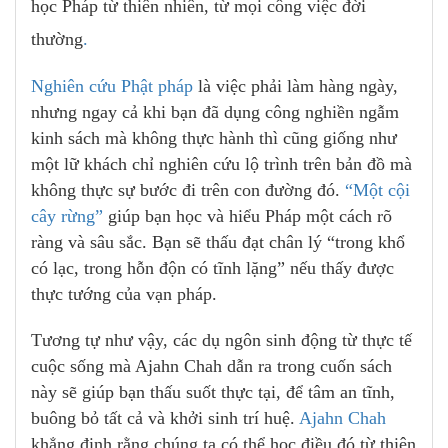
học Pháp từ thiên nhiên, từ mọi công việc đời
thường
.
Nghiên cứu Phật pháp
là việc phải làm hàng ngày,
nhưng ngay cả khi bạn đã dụng công nghiền ngẫm
kinh sách mà không thực hành thì cũng giống như
một lữ khách chỉ nghiên cứu lộ trình trên bản đồ mà
không thực sự bước đi trên con đường đó.
“Một cội
cây rừng”
giúp bạn học và hiểu Pháp một cách rõ
ràng và sâu sắc. Bạn sẽ thấu đạt chân lý “trong khổ
có lạc, trong hỗn độn có tĩnh lặng” nếu thấy được
thực tướng của vạn pháp.
Tương tự như vậy, các dụ ngôn sinh động từ thực tế
cuộc sống mà Ajahn Chah dẫn ra trong cuốn sách
này sẽ giúp bạn thấu suốt thực tại, để tâm an tĩnh,
buông bỏ tất cả và khởi sinh trí huệ.
Ajahn Chah
khẳng định rằng chúng ta có thể học điều đó từ thiên