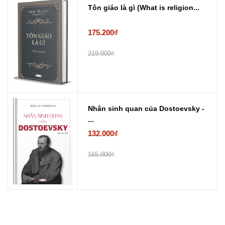
Tôn giáo là gì (What is religion...
175.200₫
219.000₫
Nhân sinh quan của Dostoevsky -
...
132.000₫
165.000₫