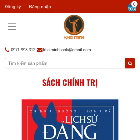
0
Đăng ký
|
Đăng nhập
Toggle
navigation
0971 998 312
khaiminhbook@gmail.com
SÁCH CHÍNH TRỊ