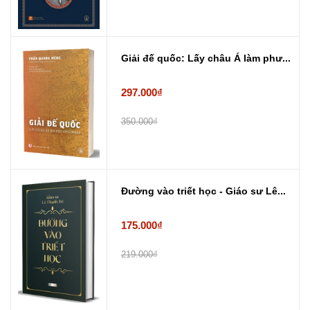
Giải đế quốc: Lấy châu Á làm phư...
297.000₫
350.000₫
Đường vào triết học - Giáo sư Lê...
175.000₫
219.000₫