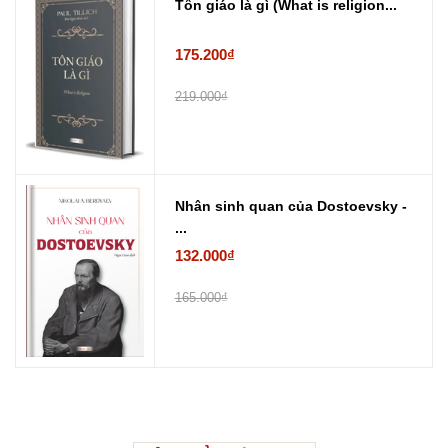
Tôn giáo là gì (What is religion...
175.200₫
219.000₫
Nhân sinh quan của Dostoevsky -
...
132.000₫
165.000₫