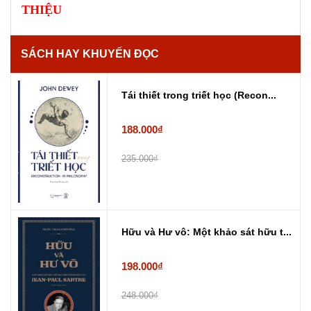
THIỆU
SÁCH HAY KHUYẾN ĐỌC
Tái thiết trong triết học (Recon...
188.000₫
235.000₫
Hữu và Hư vô: Một khảo sát hữu t...
198.000₫
248.000₫