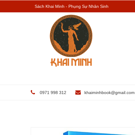
Sách Khai Minh - Phụng Sự Nhân Sinh
0971 998 312
khaiminhbook@gmail.com