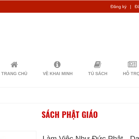
Đăng ký
|
Đ
TRANG CHỦ
VỀ KHAI MINH
TỦ SÁCH
HỖ TR
SÁCH PHẬT GIÁO
Làm Việc Như Đức Phật - D