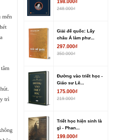
198.000₫
248.000₫
u mến
hét
Giải đế quốc: Lấy
ủa
châu Á làm phư...
297.000₫
350.000₫
 tâm
Đường vào triết học -
Giáo sư Lê...
hút.
175.000₫
 trì
219.000₫
Triết học hiện sinh là
gì - Phan...
 không
199.000₫