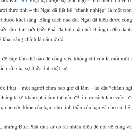
 nào. Khi
Đức Phật
đạt được sự giác ngộ – thời điểm mà về c
ười thức tỉnh – thì Ngài đã liệt kê “chánh nghiệp” là một tron
i được khai sáng. Bằng cách nào đó, Ngài đã hiểu được công
 sức cần thiết bởi Đức Phật đã hiểu hầu hết chúng ta đều dành
 khai sáng chính là nằm ở đó.
 đề cập: làm thế nào để công việc không chỉ còn là một mối 
ch rời của sự thức tỉnh thật sự.
Đức Phật – một người chưa bao giờ đi làm – lại đặt “chánh ng
 chúng ta sẽ khám phá làm thế nào để tìm ra cách làm việc “đ
, cho sức khỏe của bạn, cho tinh thần của bạn và cho cả thế 
nhưng Đức Phật thật sự có rất nhiều điều để nói về công vi