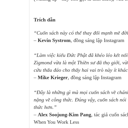
Trích dẫn
“Cuốn sách này có thể thay đổi mạnh mẽ đời
–
Kevin Systrom
, đồng sáng lập Instagram
“Làm việc kiểu Đức Phật đã khéo léo kết nối
Zigmond vừa là một Thiền sư đã thọ giới, vừ
cứu thấu đáo cho thấy hai vai trò này ít khá
–
Mike Krieger
, đồng sáng lập Instagram
“Đây là những gì mà mọi cuốn sách về chánh 
nặng về công thức. Đúng vậy, cuốn sách nói v
thức hơn.”
–
Alex Soojung-Kim Pang
, tác giả cuốn s
When You Work Less