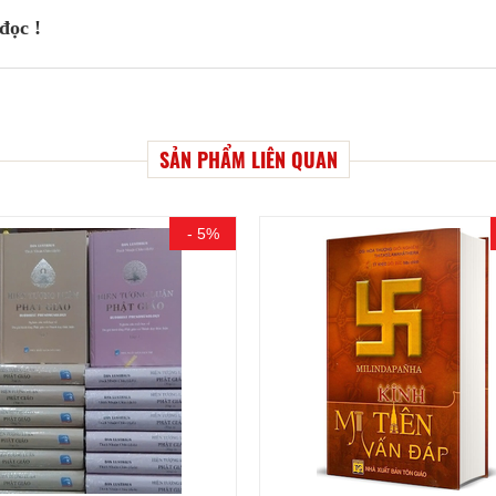
đọc !
SẢN PHẨM LIÊN QUAN
- 5%