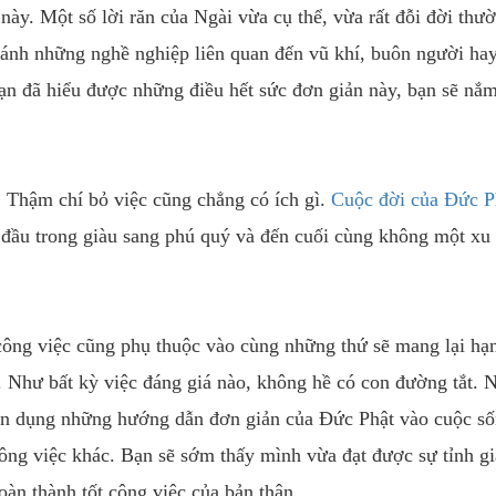
 này. Một số lời răn của Ngài vừa cụ thể, vừa rất đỗi đời thư
ránh những nghề nghiệp liên quan đến vũ khí, buôn người ha
ạn đã hiểu được những điều hết sức đơn giản này, bạn sẽ nắm
. Thậm chí bỏ việc cũng chẳng có ích gì.
Cuộc đời của Đức P
đầu trong giàu sang phú quý và đến cuối cùng không một xu
công việc cũng phụ thuộc vào cùng những thứ sẽ mang lại hạ
. Như bất kỳ việc đáng giá nào, không hề có con đường tắt.
vận dụng những hướng dẫn đơn giản của Đức Phật vào cuộc s
ông việc khác. Bạn sẽ sớm thấy mình vừa đạt được sự tỉnh gi
oàn thành tốt công việc của bản thân.