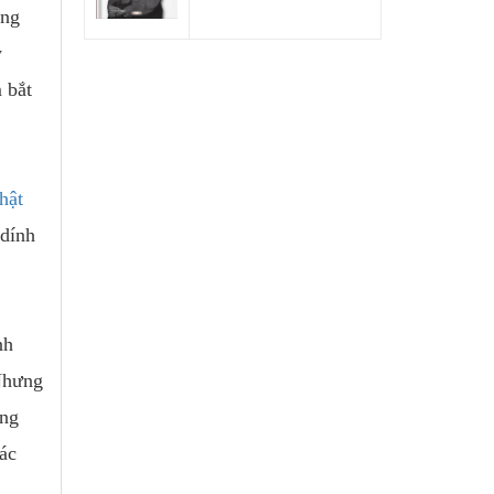
ờng
y
 bắt
hật
 dính
nh
 Nhưng
ống
ác