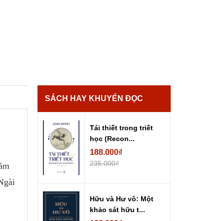
SÁCH HAY KHUYẾN ĐỌC
Tái thiết trong triết
học (Recon...
188.000₫
235.000₫
năm
Ngài
Hữu và Hư vô: Một
khảo sát hữu t...