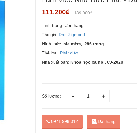
111.200₫
139.000₫
Tình trạng:
Còn hàng
Tác giả:
Dan Zigmond
Hình thức:
bìa mềm, 296 trang
Thể loại:
Phật giáo
Nhà xuất bản:
Khoa học xã hội, 09-2020
Số lượng:
Đặt hàng
0971 998 312