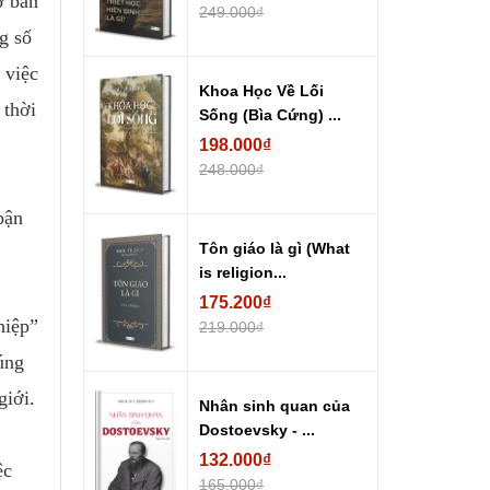
ơ bản
249.000₫
g số
 việc
Khoa Học Về Lối
 thời
Sống (Bìa Cứng) ...
198.000₫
248.000₫
bận
Tôn giáo là gì (What
is religion...
175.200₫
hiệp”
219.000₫
úng
giới.
Nhân sinh quan của
Dostoevsky - ...
132.000₫
ệc
165.000₫