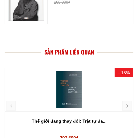
165.000₫
SẢN PHẨM LIÊN QUAN
- 15%
Thế giới đang thay đổi: Trật tự đa...
297.500₫