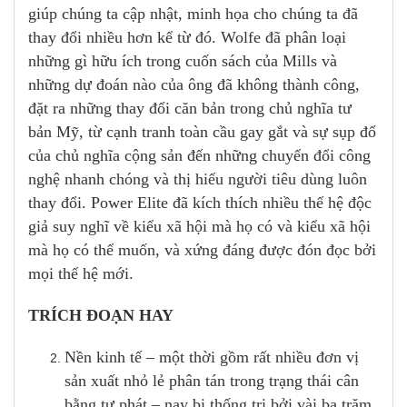
giúp chúng ta cập nhật, minh họa cho chúng ta đã
thay đổi nhiều hơn kể từ đó. Wolfe đã phân loại
những gì hữu ích trong cuốn sách của Mills và
những dự đoán nào của ông đã không thành công,
đặt ra những thay đổi căn bản trong chủ nghĩa tư
bản Mỹ, từ cạnh tranh toàn cầu gay gắt và sự sụp đổ
của chủ nghĩa cộng sản đến những chuyển đổi công
nghệ nhanh chóng và thị hiếu người tiêu dùng luôn
thay đổi. Power Elite đã kích thích nhiều thế hệ độc
giả suy nghĩ về kiểu xã hội mà họ có và kiểu xã hội
mà họ có thể muốn, và xứng đáng được đón đọc bởi
mọi thế hệ mới.
TRÍCH ĐOẠN HAY
Nền kinh tế – một thời gồm rất nhiều đơn vị
sản xuất nhỏ lẻ phân tán trong trạng thái cân
bằng tự phát – nay bị thống trị bởi vài ba trăm