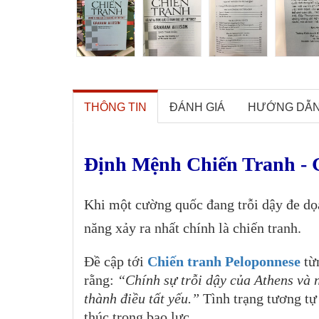
THÔNG TIN
ĐÁNH GIÁ
HƯỚNG DẪ
Định Mệnh Chiến Tranh - 
Khi một cường quốc đang trỗi dậy đe dọa
năng xảy ra nhất chính là chiến tranh.
Đề cập tới
Chiến tranh Peloponnese
từn
rằng:
“Chính sự trỗi dậy của Athens và n
thành điều tất yếu.”
Tình trạng tương tự 
thúc trong bạo lực.