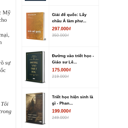
ớc Mỹ
Giải đế quốc: Lấy
cho
châu Á làm phư...
297.000₫
mại,
350.000₫
h
Đường vào triết học -
rõ sự
Giáo sư Lê...
uốc
175.000₫
219.000₫
Triết học hiện sinh là
 Tôi
gì - Phan...
trong
199.000₫
249.000₫