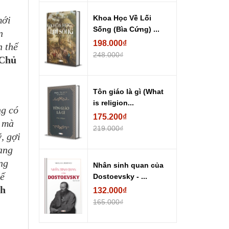
Khoa Học Về Lối
mới
Sống (Bìa Cứng) ...
n
198.000₫
n thế
248.000₫
 Chủ
Tôn giáo là gì (What
is religion...
ng có
175.200₫
ở mà
219.000₫
, gợi
ang
ng
Nhân sinh quan của
hế
Dostoevsky - ...
nh
132.000₫
165.000₫