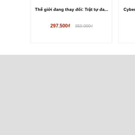
a cực -...
Thế giới đang thay đổi: Trật tự đa...
Cyber
297.500₫
00₫
350.000₫