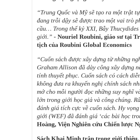
“Trung Quốc và Mỹ sẽ tạo ra một trật t
đang trỗi dậy sẽ được trao một vai trò p
cầu… Trong thế kỷ XXI, Bẫy Thucydides 
giới.”
- Nouriel Roubini, giáo sư tại
tịch của Roubini Global Economics
“Cuốn sách được xây dựng từ những ngh
Graham Allison đã dày công xây dựng nê
tính thuyết phục. Cuốn sách có cách diễ
không đưa ra khuyến nghị chính sách nh
mở cho mỗi người đọc những suy nghĩ và
lớn trong giới học giả và công chúng. Rấ
đánh giá tích cực về cuốn sách. Hy vọn
giới (WEF) đã đánh giá ‘các bài học tro
Hoàng, Viện Nghiên cứu Chiến lược Ng
Sách Khai Minh trân trọng giới thiệu