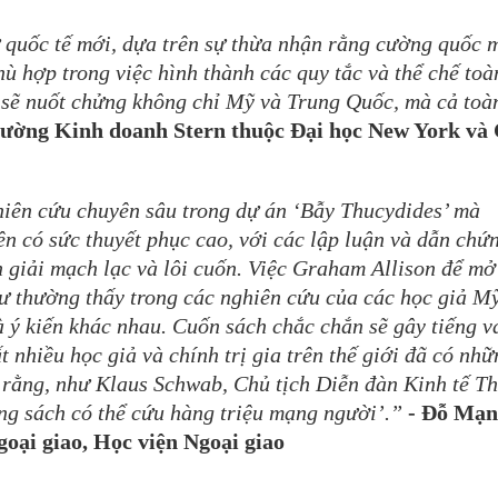
ự quốc tế mới, dựa trên sự thừa nhận rằng cường quốc 
hù hợp trong việc hình thành các quy tắc và thể chế toà
sẽ nuốt chửng không chỉ Mỹ và Trung Quốc, mà cả toà
 Trường Kinh doanh Stern thuộc Đại học New York và
iên cứu chuyên sâu trong dự án ‘Bẫy Thucydides’ mà
n có sức thuyết phục cao, với các lập luận và dẫn chứ
n giải mạch lạc và lôi cuốn. Việc Graham Allison để m
ư thường thấy trong các nghiên cứu của các học giả Mỹ
 ý kiến khác nhau. Cuốn sách chắc chắn sẽ gây tiếng v
t nhiều học giả và chính trị gia trên thế giới đã có nhữ
g rằng, như Klaus Schwab, Chủ tịch Diễn đàn Kinh tế T
ng sách có thể cứu hàng triệu mạng người’.”
- Đỗ Mạ
oại giao, Học viện Ngoại giao
.