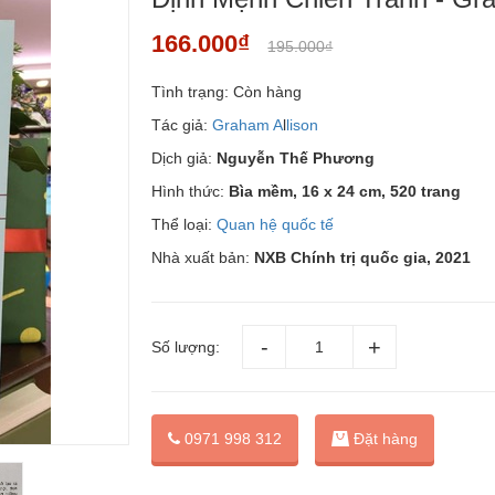
166.000₫
195.000₫
Tình trạng:
Còn hàng
Tác giả:
Graham A
l
lison
Dịch giả:
Nguyễn Thế Phương
Hình thức:
Bìa mềm, 16 x 24 cm, 520 trang
Thể loại:
Quan hệ quốc tế
Nhà xuất bản:
NXB Chính trị quốc gia, 2021
Số lượng:
Đặt hàng
0971 998 312