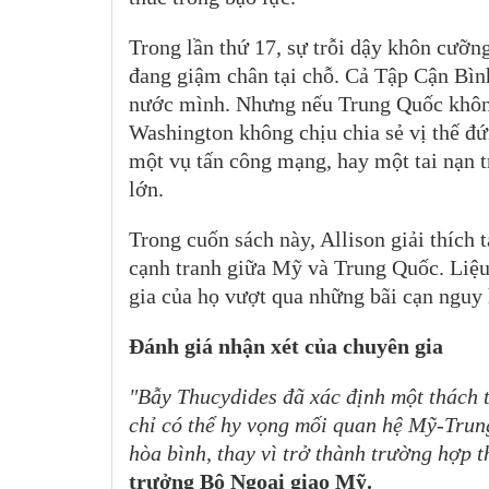
Trong lần thứ 17, sự trỗi dậy khôn cưỡ
đang giậm chân tại chỗ. Cả Tập Cận Bì
nước mình. Nhưng nếu Trung Quốc không
Washington không chịu chia sẻ vị thế đ
một vụ tấn công mạng, hay một tai nạn t
lớn.
Trong cuốn sách này, Allison giải thích t
cạnh tranh giữa Mỹ và Trung Quốc. Liệu
gia của họ vượt qua những bãi cạn nguy
Đánh giá nhận xét của chuyên gia
"Bẫy Thucydides đã xác định một thách th
chỉ có thể hy vọng mối quan hệ Mỹ-Trung
hòa bình, thay vì trở thành trường hợp t
trưởng Bộ Ngoại giao Mỹ.