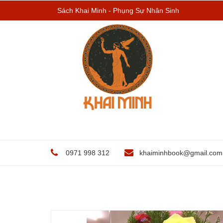
Sách Khai Minh - Phụng Sự Nhân Sinh
0971 998 312
khaiminhbook@gmail.com