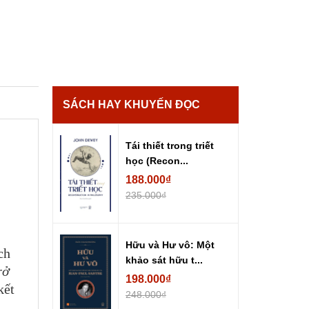
SÁCH HAY KHUYẾN ĐỌC
Tái thiết trong triết
học (Recon...
188.000₫
235.000₫
Hữu và Hư vô: Một
ch
khảo sát hữu t...
rở
198.000₫
kết
248.000₫