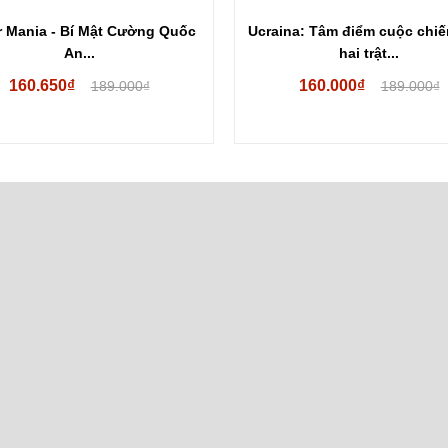
 Mania - Bí Mật Cường Quốc
Ucraina: Tâm điểm cuộc chiế
An...
hai trật...
160.650₫
160.000₫
189.000₫
189.000₫