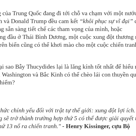
ng của Trung Quốc đang đi tới chỗ va chạm với một nư
nh và Donald Trump đều cam kết
“khôi phục sự vĩ đại”
 sẵn sàng tiết chế các tham vọng của mình, hoặc
ứng đầu ở Thái Bình Dương, một cuộc xung đột thương 
rên biển cũng có thể khơi mào cho một cuộc chiến tran
ại sao Bẫy Thucydides lại là lăng kính tốt nhất để hiểu 
 Washington và Bắc Kinh có thể chèo lái con thuyền q
 hiểm?
ức chính yếu đối với trật tự thế giới: xung đột lợi ích.
 sẽ trở thành trường hợp thứ 5 có thể được giải quyết 
hứ 13 nổ ra chiến tranh."
- Henry Kissinger, cựu Bộ