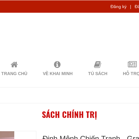
Đăng ký
|
Đ
TRANG CHỦ
VỀ KHAI MINH
TỦ SÁCH
HỖ TR
SÁCH CHÍNH TRỊ
Định Mệnh Chiến Tranh - Gra