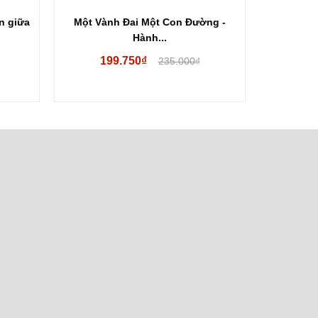
n giữa
Một Vành Đai Một Con Đường -
Hiệp Định 
Hành...
199.750₫
235.000₫