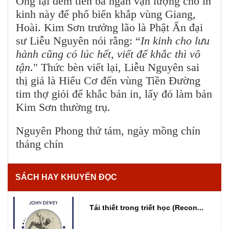
Ông lại đem tiền ba ngàn vạn lượng cho in
kinh này để phố biến khắp vùng Giang,
Hoài. Kim Sơn trưởng lão là Phật Ấn đại
sư Liễu Nguyên nói rằng: “
In kinh cho lưu
hành cũng có lúc hết, viết để khắc thì vô
tận
." Thức bèn viết lại, Liễu Nguyên sai
thị giả là Hiểu Cơ đến vùng Tiền Đường
tim thợ giỏi để khắc bản in, lấy đó làm bản
Kim Sơn thường trụ.
Nguyên Phong thứ tám, ngày mồng chín
tháng chín
SÁCH HAY KHUYẾN ĐỌC
Tái thiết trong triết học (Recon...