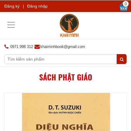
0
Đăng ký
|
Đăng nhập
Toggle
navigation
0971 998 312
khaiminhbook@gmail.com
SÁCH PHẬT GIÁO