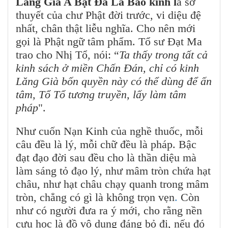
Lăng Già A Bạt Đà La Bảo kinh l
à sở
thuyết của chư Phật đời trước, vi diệu đệ
nhất, chân thật liễu nghĩa. Cho nên mới
gọi là Phật ngữ tâm phẩm. Tổ sư Đạt Ma
trao cho Nhị Tổ, nói: “
Ta thấy trong tất cả
kinh sách ở miền Chấn Đán, chỉ có kinh
Lăng Già bốn quyền này có thể dùng để ấn
tâm, Tổ Tổ tương truyền, lấy làm tâm
pháp
".
Như cuốn Nạn Kinh của nghề thuốc, mỗi
câu đều là lý, mỗi chữ đều là pháp. Bậc
đạt đạo đời sau đều cho là thần diệu mà
làm sáng tỏ đạo lý, như mâm tròn chứa hạt
châu, như hạt châu chạy quanh trong mâm
tròn, chẳng có gì là không trọn vẹn
.
Còn
như có người đưa ra ý mới, cho rằng nền
cựu học là đồ vô dụng đáng bỏ đi, nếu đó