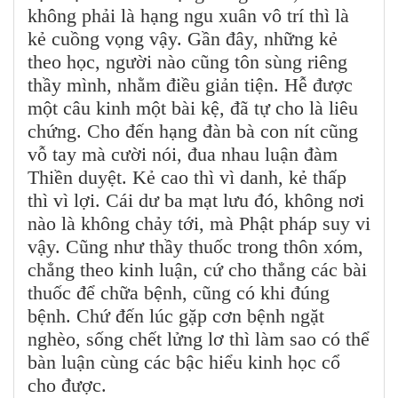
không phải là hạng ngu xuân vô trí thì là
kẻ cuồng vọng vậy. Gần đây, những kẻ
theo học, người nào cũng tôn sùng riêng
thầy mình, nhằm điều giản tiện. Hễ được
một câu kinh một bài kệ, đã tự cho là liêu
chứng. Cho đến hạng đàn bà con nít cũng
vỗ tay mà cười nói, đua nhau luận đàm
Thiền duyệt. Kẻ cao thì vì danh, kẻ thấp
thì vì lợi. Cái dư ba mạt lưu đó, không nơi
nào là không chảy tới, mà Phật pháp suy vi
vậy. Cũng như thầy thuốc trong thôn xóm,
chẳng theo kinh luận, cứ cho thẳng các bài
thuốc để chữa bệnh, cũng có khi đúng
bệnh. Chứ đến lúc gặp cơn bệnh ngặt
nghèo, sống chết lửng lơ thì làm sao có thể
bàn luận cùng các bậc hiểu kinh học cổ
cho được.