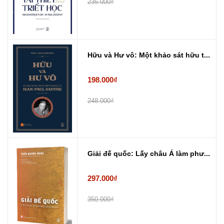
235.000₫
Hữu và Hư vô: Một khảo sát hữu t...
198.000₫
248.000₫
Giải đế quốc: Lấy châu Á làm phư...
297.000₫
350.000₫