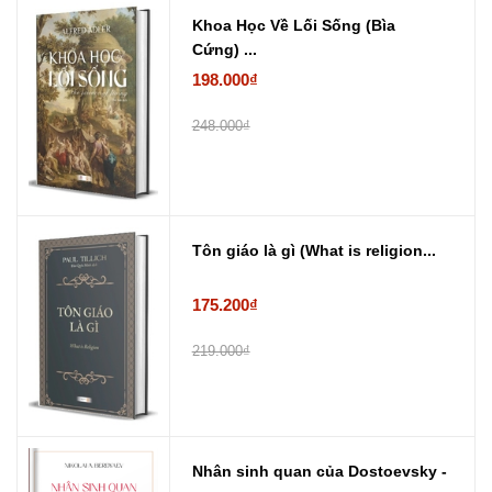
Khoa Học Về Lối Sống (Bìa
Cứng) ...
198.000₫
248.000₫
Tôn giáo là gì (What is religion...
175.200₫
219.000₫
Nhân sinh quan của Dostoevsky -