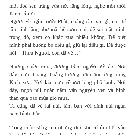
một đoá sen trắng vừa nở, lắng lòng, nghe một thời
Kinh, rồi đi.
Người về ngồi trước Phật, chẳng cầu xin gì, chỉ để
tâm tĩnh lặng như mặt hồ sớm mai, để soi mặt mình
trong đó, xem có khác xưa nhiều không. Để biết
mình phải buông bỏ điều gì, giữ lại điều gì. Để được
nói: “Thưa Người, con đã về…”
Những chiều mưa, đường trần, người ướt áo. Nơi
đây mưa thoang thoảng hương trầm ấm từng trang
Kinh xưa. Nơi kia mưa về ướt lòng phố lạnh. Nơi
đây, ngọn núi ngàn năm vẫn nguyên vẹn và bình
thản qua bao mùa gió mưa.
Ta cũng đã về lại núi, làm bạn với đỉnh núi ngàn
năm bình thản.
Trong cuộc sống, có những thứ khi cố ôm hết vào