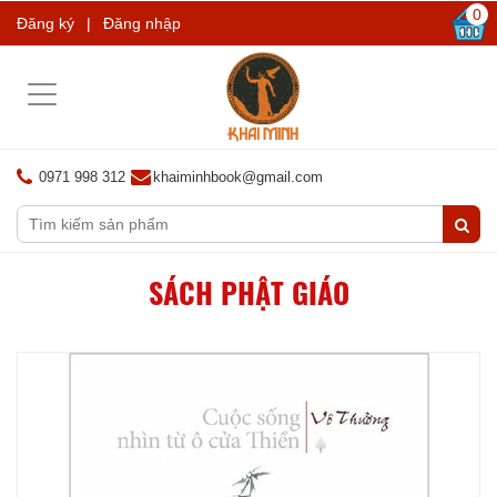
0
Đăng ký
|
Đăng nhập
Toggle
navigation
0971 998 312
khaiminhbook@gmail.com
SÁCH PHẬT GIÁO