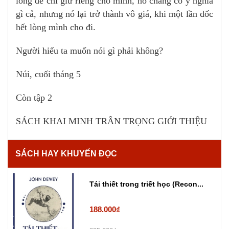
lòng để chỉ giữ riêng cho mình, nó chẳng có ý nghĩa
gì cả, nhưng nó lại trở thành vô giá, khi một lần dốc
hết lòng mình cho đi.
Người hiểu ta muốn nói gì phải không?
Núi, cuối tháng 5
Còn tập 2
SÁCH KHAI MINH TRÂN TRỌNG GIỚI THIỆU
SÁCH HAY KHUYẾN ĐỌC
Tái thiết trong triết học (Recon...
188.000₫