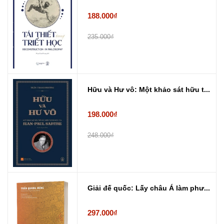
188.000₫
235.000₫
Hữu và Hư vô: Một khảo sát hữu t...
198.000₫
248.000₫
Giải đế quốc: Lấy châu Á làm phư...
297.000₫