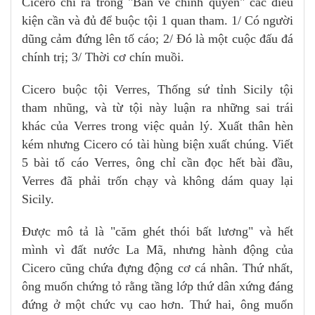
Cicero chỉ ra trong "Bàn về chính quyền" các điều
kiện cần và đủ để buộc tội 1 quan tham. 1/ Có người
dũng cảm đứng lên tố cáo; 2/ Đó là một cuộc đấu đá
chính trị; 3/ Thời cơ chín muồi.
Cicero buộc tội Verres, Thống sứ tỉnh Sicily tội
tham nhũng, và từ tội này luận ra những sai trái
khác của Verres trong việc quản lý. Xuất thân hèn
kém nhưng Cicero có tài hùng biện xuất chúng. Viết
5 bài tố cáo Verres, ông chỉ cần đọc hết bài đầu,
Verres đã phải trốn chạy và không dám quay lại
Sicily.
Được mô tả là "căm ghét thói bất lương" và hết
mình vì đất nước La Mã, nhưng hành động của
Cicero cũng chứa đựng động cơ cá nhân. Thứ nhất,
ông muốn chứng tỏ rằng tầng lớp thứ dân xứng đáng
đứng ở một chức vụ cao hơn. Thứ hai, ông muốn