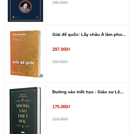
248.000₫
Giải đế quốc: Lấy châu Á làm phư...
297.000₫
350.000₫
Đường vào triết học - Giáo sư Lê...
175.000₫
219.000₫