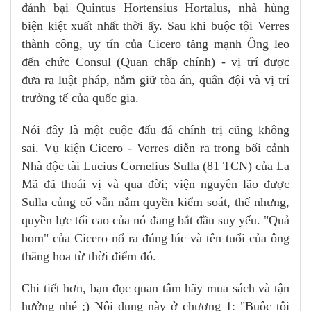
đánh bại Quintus Hortensius Hortalus, nhà hùng
biện kiệt xuất nhất thời ấy. Sau khi buộc tội Verres
thành công, uy tín của Cicero tăng mạnh Ông leo
đến chức Consul (Quan chấp chính) - vị trí được
đưa ra luật pháp, nắm giữ tòa án, quân đội và vị trí
trưởng tế của quốc gia.
Nói đây là một cuộc đấu đá chính trị cũng không
sai. Vụ kiện Cicero - Verres diễn ra trong bối cảnh
Nhà độc tài Lucius Cornelius Sulla (81 TCN) của La
Mã đã thoái vị và qua đời; viện nguyên lão được
Sulla củng cố vẫn nắm quyền kiểm soát, thế nhưng,
quyền lực tối cao của nó đang bắt đầu suy yếu. "Quả
bom" của Cicero nổ ra đúng lúc và tên tuổi của ông
thăng hoa từ thời điểm đó.
Chi tiết hơn, bạn đọc quan tâm hãy mua sách và tận
hưởng nhé
;) Nội dung này ở chương 1: "Buộc tội