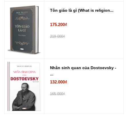
Tôn giáo là gì (What is religion...
175.200₫
219.000₫
Nhân sinh quan của Dostoevsky -
...
132.000₫
165.000₫