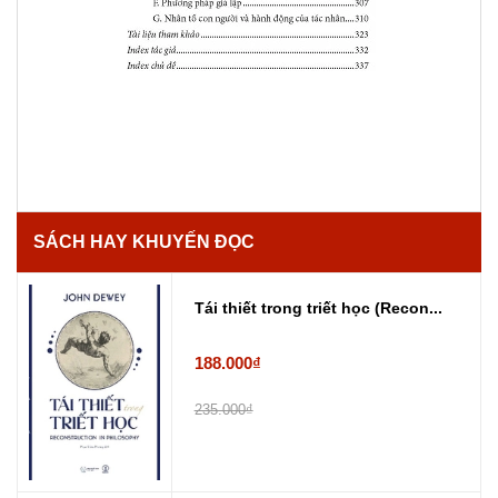
SÁCH HAY KHUYẾN ĐỌC
Tái thiết trong triết học (Recon...
188.000₫
235.000₫