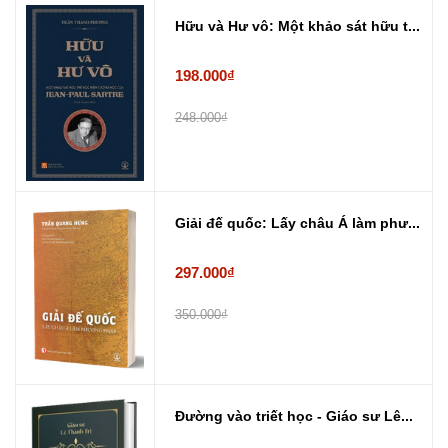
Hữu và Hư vô: Một khảo sát hữu t...
198.000₫
248.000₫
Giải đế quốc: Lấy châu Á làm phư...
297.000₫
350.000₫
Đường vào triết học - Giáo sư Lê...