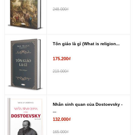
248.000₫
Tôn giáo là gì (What is religion...
175.200₫
219.000₫
Nhân sinh quan của Dostoevsky -
...
132.000₫
165.000₫