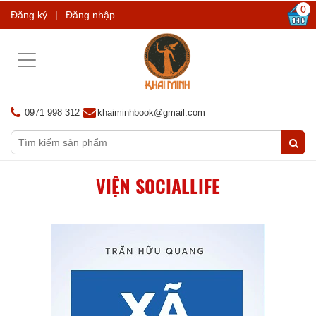
0
Đăng ký
|
Đăng nhập
Toggle
navigation
0971 998 312
khaiminhbook@gmail.com
VIỆN SOCIALLIFE