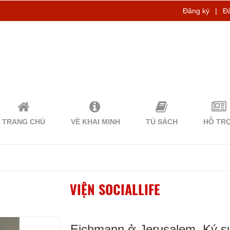
Đăng ký
|
Đ
TRANG CHỦ
VỀ KHAI MINH
TỦ SÁCH
HỖ TR
VIỆN SOCIALLIFE
Eichmann ở Jerusalem. Ký s