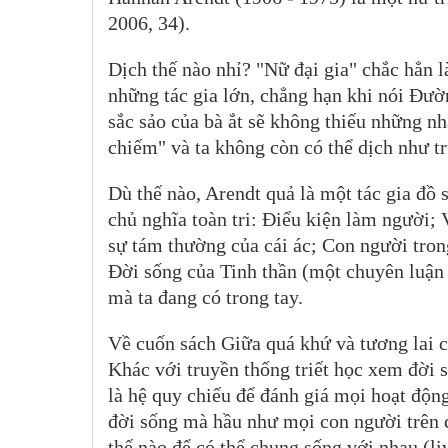
2006, 34).
Dịch thế nào nhỉ? "Nữ đại gia" chắc hẳn l
những tác gia lớn, chẳng hạn khi nói Đườn
sắc sảo của bà ắt sẽ không thiếu những nhậ
chiếm" và ta không còn có thể dịch như 
Dù thế nào, Arendt quả là một tác gia đồ
chủ nghĩa toàn tri: Điểu kiện làm người
sự tám thường của cái ác; Con người tron
Đời sống của Tinh thần (một chuyên luận d
mà ta đang có trong tay.
Về cuốn sách Giữa quá khứ và tương lai 
Khác với truyền thống triết học xem đời 
là hệ quy chiếu để đánh giá mọi hoạt độn
đời sống mà hầu như mọi con người trên c
thế nào để có thể chung sống với nhau (l