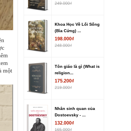
249.000₫
Khoa Học Về Lối Sống
(Bìa Cứng) ...
198.000₫
ên
248.000₫
ợc
thêm
 xem
Tôn giáo là gì (What is
là một
religion...
175.200₫
219.000₫
Nhân sinh quan của
Dostoevsky - ...
132.000₫
165.000₫