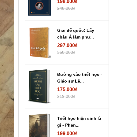
198.000₫
248.000₫
Giải đế quốc: Lấy
châu Á làm phư...
297.000₫
350.000₫
Đường vào triết học -
Giáo sư Lê...
175.000₫
219.000₫
Triết học hiện sinh là
gì - Phan...
199.000₫