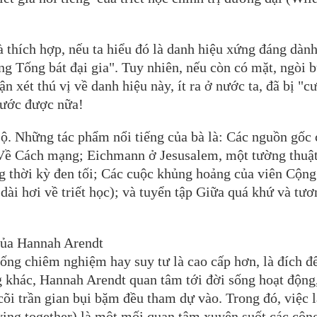
à thích hợp, nếu ta hiểu đó là danh hiệu xứng đáng dàn
g Tống bát đại gia". Tuy nhiên, nếu còn có mặt, ngòi b
n xét thú vị về danh hiệu này, ít ra ở nước ta, đã bị "c
trước được nữa!
 sộ. Những tác phẩm nổi tiếng của bà là: Các nguồn gốc
; Về Cách mạng; Eichmann ở Jesusalem, một tường thuậ
g thời kỳ đen tối; Các cuộc khủng hoảng của viên Cộng
ài hơi về triết học); và tuyển tập Giữa quá khứ và tươ
của Hannah Arendt
sống chiêm nghiệm hay suy tư là cao cấp hơn, là đích đ
g khác, Hannah Arendt quan tâm tới đời sống hoạt động,
õi trần gian bụi bặm đều tham dự vào. Trong đó, việc 
iving together) là một mối quan tâm xuyên suốt các côn