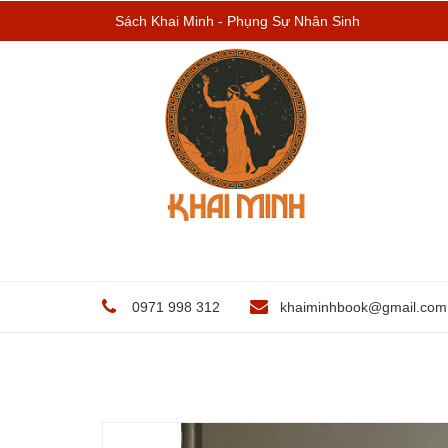
Sách Khai Minh - Phụng Sự Nhân Sinh
0971 998 312
khaiminhbook@gmail.com