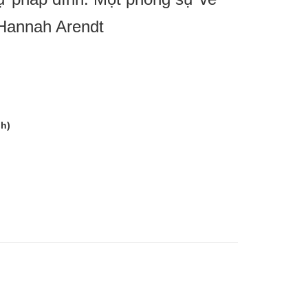
 Hannah Arendt
nh)