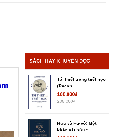
SÁCH HAY KHUYẾN ĐỌC
Tái thiết trong triết học
tầm
(Recon...
188.000₫
235.000₫
Hữu và Hư vô: Một
khảo sát hữu t...