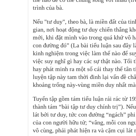
trình của bà.
Nếu "tư duy", theo bà, là miền đất của ti
gian, nơi hoạt động tư duy chiến thắng k
mới, khi đặt mình vào trong quá khứ vô hạ
con đường đó” (La bài tiểu luận sau đây l
kinh nghiệm trong việc làm thế nào để s
việc suy nghĩ gì hay các sự thật nào. Tối
hay phát minh ra một số cái thay thế tân 
luyện tập này tam thời đinh lại vấn đề ch
khoảng trống này-vùng miền duy nhất mà c
Tuyển tập gồm tám tiểu luận rải rác từ 1
thành tám “bài tập tư duy chính trị”). Nếu
lát bởi tư duy, tức con đường “ngách” phi
của con người hữu tử; “vâng, mỗi con ngư
vô cùng, phải phát hiện ra và cặm cụi lát