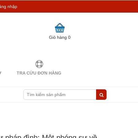
ăng nhập
Giỏ hàng
0
Ợ
TRA CỨU ĐƠN HÀNG
ự pháp đình: Một phóng sự về