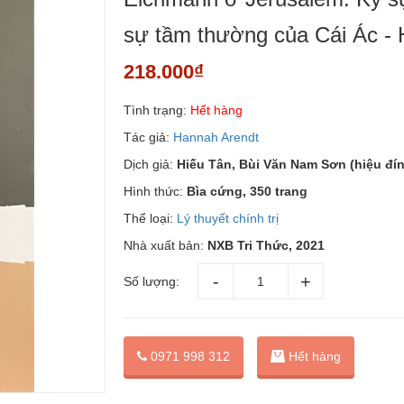
sự tầm thường của Cái Ác -
218.000₫
Tình trạng:
Hết hàng
Tác giả:
Hannah Arendt
Dịch giả:
Hiếu Tân, Bùi Văn Nam Sơn (hiệu đí
Hình thức:
Bìa cứng, 350 trang
Thể loại:
Lý thuyết chính trị
Nhà xuất bản:
NXB Tri Thức, 2021
Số lượng:
0971 998 312
Hết hàng