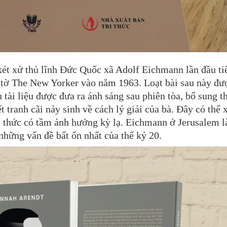
xét xử thủ lĩnh Đức Quốc xã Adolf Eichmann lần đầu ti
n tờ The New Yorker vào năm 1963. Loạt bài sau này đư
 tài liệu được đưa ra ánh sáng sau phiên tòa, bổ sung 
ết tranh cãi nảy sinh về cách lý giải của bà. Đây có thể
rí thức có tầm ảnh hưởng kỳ lạ. Eichmann ở Jerusalem 
những vấn đề bất ổn nhất của thế kỷ 20.