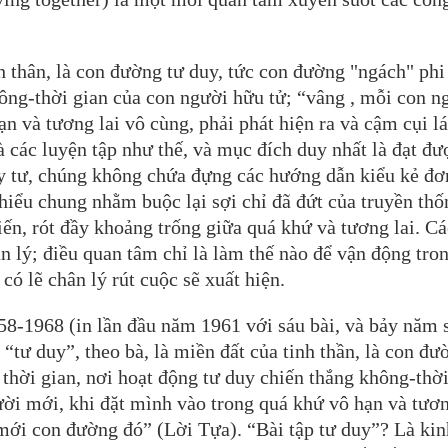
nh thân, là con đường tư duy, tức con đường "ngách" phi
hông-thời gian của con người hữu tử; “vâng , mỗi con n
n và tương lai vô cùng, phải phát hiện ra và cậm cụi l
à các luyện tập như thế, và mục đích duy nhất là đạt đư
uy tư, chúng không chứa đựng các hướng dẫn kiểu kẻ đơ
 thiểu chung nhằm buộc lại sợi chỉ đã đứt của truyền thố
tiến, rót đầy khoảng trống giữa quá khứ và tương lai. Cá
ân lý; điều quan tâm chỉ là làm thế nào để vận động tro
ó lẽ chân lý rút cuộc sẽ xuất hiện.
958-1968 (in lần đầu năm 1961 với sáu bài, và bảy năm 
 “tư duy”, theo bà, là miền đất của tinh thần, là con đư
 thời gian, nơi hoạt động tư duy chiến thắng không-thời
ời mới, khi đặt mình vào trong quá khứ vô hạn và tươn
 mới con đường đó” (Lời Tựa). “Bài tập tư duy”? Là kin