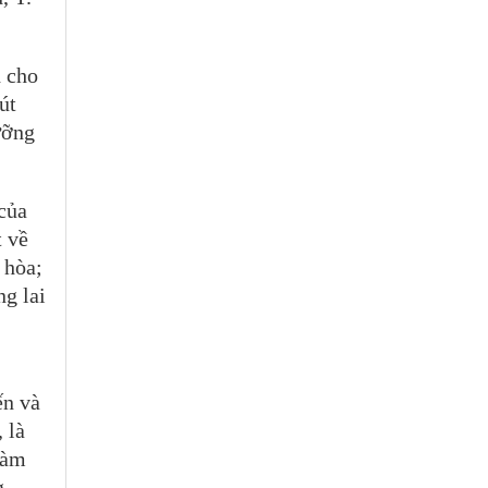
h cho
út
ưỡng
 của
t về
 hòa;
ng lai
ến và
 là
làm
g