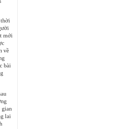
 thời
gười
át mới
ợc
n về
ng
c bài
ng
sau
ờng
 gian
g lai
h