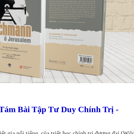
 Tám Bài Tập Tư Duy Chính Trị -
t gia nổi tiếng của triết học chính trị đương đại (Wild