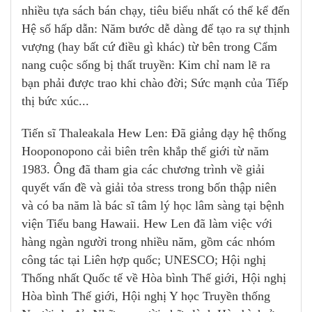
nhiều tựa sách bán chạy, tiêu biểu nhất có thể kể đến
Hệ số hấp dẫn: Năm bước dễ dàng để tạo ra sự thịnh
vượng (hay bất cứ điều gì khác) từ bên trong Cẩm
nang cuộc sống bị thất truyền: Kim chỉ nam lẽ ra
bạn phải được trao khi chào đời; Sức mạnh của Tiếp
thị bức xúc...
Tiến sĩ Thaleakala Hew Len: Đã giảng dạy hệ thống
Hooponopono cải biên trên khắp thế giới từ năm
1983. Ông đã tham gia các chương trình về giải
quyết vấn đề và giải tỏa stress trong bốn thập niên
và có ba năm là bác sĩ tâm lý học lâm sàng tại bệnh
viện Tiểu bang Hawaii. Hew Len đã làm việc với
hàng ngàn người trong nhiều năm, gồm các nhóm
công tác tại Liên hợp quốc; UNESCO; Hội nghị
Thống nhất Quốc tế về Hòa bình Thế giới, Hội nghị
Hòa bình Thế giới, Hội nghị Y học Truyền thống