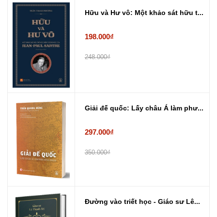
Hữu và Hư vô: Một khảo sát hữu t...
198.000₫
248.000₫
Giải đế quốc: Lấy châu Á làm phư...
297.000₫
350.000₫
Đường vào triết học - Giáo sư Lê...