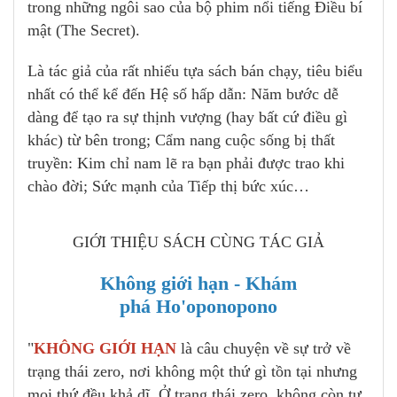
trong những ngôi sao của bộ phim nổi tiếng Điều bí
mật (The Secret).
Là tác giả của rất nhiếu tựa sách bán chạy, tiêu biểu
nhất có thể kể đến Hệ số hấp dẫn: Năm bước dễ
dàng để tạo ra sự thịnh vượng (hay bất cứ điều gì
khác) từ bên trong; Cẩm nang cuộc sống bị thất
truyền: Kim chỉ nam lẽ ra bạn phải được trao khi
chào đời; Sức mạnh của Tiếp thị bức xúc…
GIỚI THIỆU SÁCH CÙNG TÁC GIẢ
Không giới hạn - Khám
phá Ho'oponopono
"
KHÔNG GIỚI HẠN
là câu chuyện về sự trở về
trạng thái zero, nơi không một thứ gì tồn tại nhưng
mọi thứ đều khả dĩ. Ở trạng thái zero, không còn tư