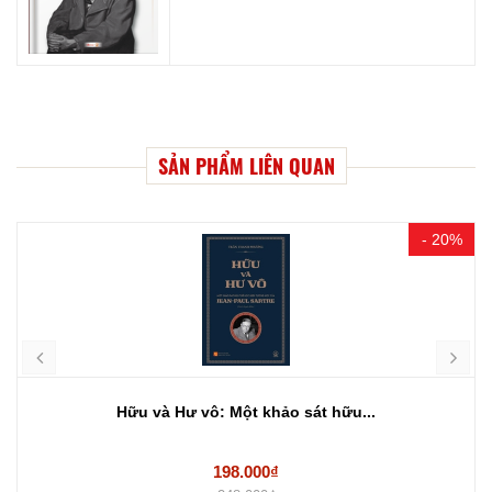
SẢN PHẨM LIÊN QUAN
- 20%
Hữu và Hư vô: Một khảo sát hữu...
198.000₫