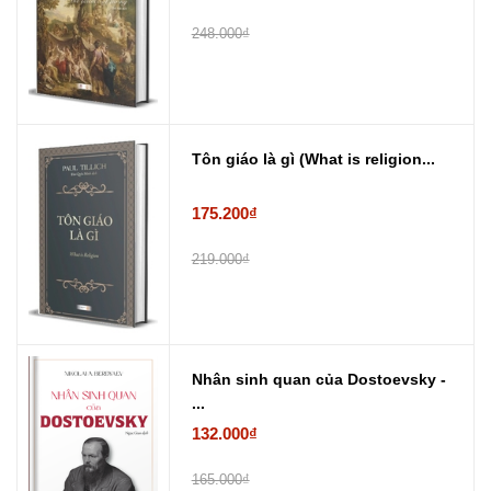
248.000₫
Tôn giáo là gì (What is religion...
175.200₫
219.000₫
Nhân sinh quan của Dostoevsky -
...
132.000₫
165.000₫