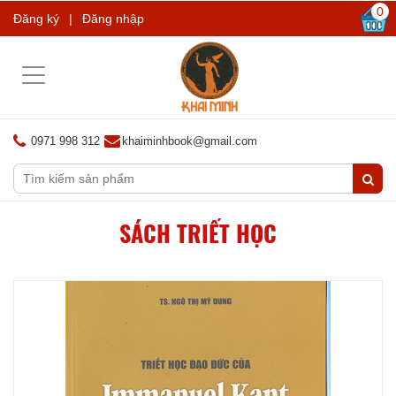
0
Đăng ký
|
Đăng nhập
Toggle
navigation
0971 998 312
khaiminhbook@gmail.com
SÁCH TRIẾT HỌC