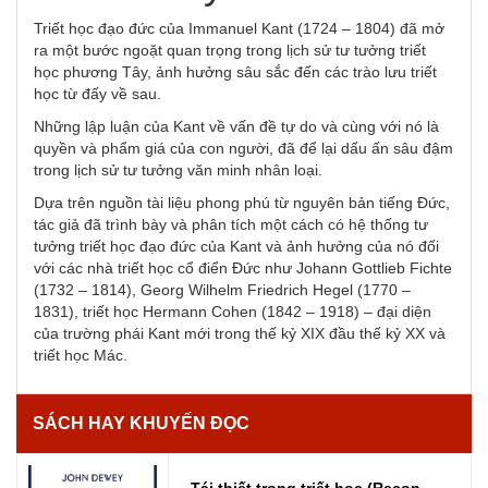
Triết học đạo đức của Immanuel Kant (1724 – 1804) đã mở
ra một bước ngoặt quan trọng trong lịch sử tư tưởng triết
học phương Tây, ảnh hưởng sâu sắc đến các trào lưu triết
học từ đấy về sau.
Những lập luận của Kant về vấn đề tự do và cùng với nó là
quyền và phẩm giá của con người, đã để lại dấu ấn sâu đậm
trong lịch sử tư tưởng văn minh nhân loại.
Dựa trên nguồn tài liệu phong phú từ nguyên bản tiếng Đức,
tác giả đã trình bày và phân tích một cách có hệ thống tư
tưởng triết học đạo đức của Kant và ảnh hưởng của nó đối
với các nhà triết học cổ điển Đức như Johann Gottlieb Fichte
(1732 – 1814), Georg Wilhelm Friedrich Hegel (1770 –
1831), triết học Hermann Cohen (1842 – 1918) – đại diện
của trường phái Kant mới trong thế kỷ XIX đầu thế kỷ XX và
triết học Mác.
SÁCH HAY KHUYẾN ĐỌC
Tái thiết trong triết học (Recon...