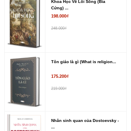
Khoa Học Về Lối Sống (Bìa
Cứng) ...
198.000₫
248.000₫
Tôn giáo là gì (What is religion...
175.200₫
219.000₫
Nhân sinh quan của Dostoevsky -
...