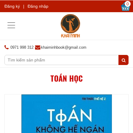
0
Đăng ký
|
Đăng nhập
Toggle
navigation
0971 998 312
khaiminhbook@gmail.com
TOÁN HỌC