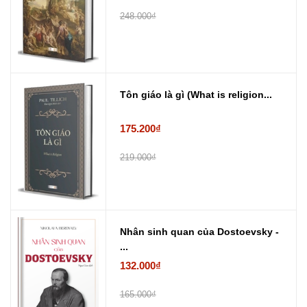
248.000₫
Tôn giáo là gì (What is religion...
175.200₫
219.000₫
Nhân sinh quan của Dostoevsky -
...
132.000₫
165.000₫