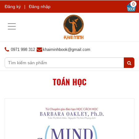
0
Đăng ký
|
Đăng nhập
Toggle
navigation
0971 998 312
khaiminhbook@gmail.com
TOÁN HỌC