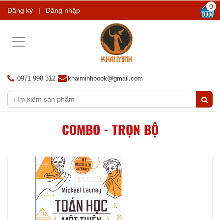
0
Đăng ký
|
Đăng nhập
Toggle
navigation
0971 998 312
khaiminhbook@gmail.com
COMBO - TRỌN BỘ