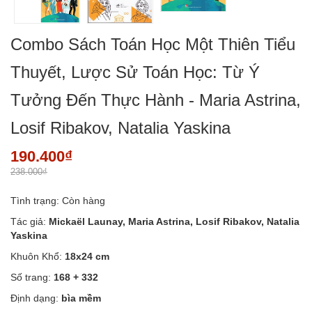
Combo Sách Toán Học Một Thiên Tiểu
Thuyết, Lược Sử Toán Học: Từ Ý
Tưởng Đến Thực Hành - Maria Astrina,
Losif Ribakov, Natalia Yaskina
190.400₫
238.000₫
Tình trạng:
Còn hàng
Tác giả:
Mickaël Launay,
Maria Astrina, Losif Ribakov, Natalia
Yaskina
Khuôn Khổ:
18x24 cm
Số trang:
168 + 332
Định dạng:
bìa mềm