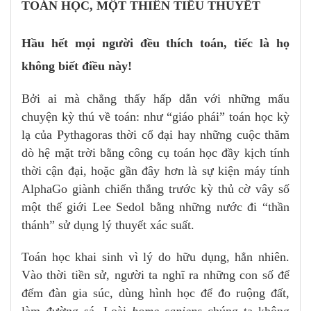
TOÁN HỌC, MỘT THIÊN TIỂU THUYẾT
Hầu hết mọi người đều thích toán, tiếc là họ
không biết điều này!
Bởi ai mà chẳng thấy hấp dẫn với những mẩu
chuyện kỳ thú về toán: như “giáo phái” toán học kỳ
lạ của Pythagoras thời cổ đại hay những cuộc thăm
dò hệ mặt trời bằng công cụ toán học đầy kịch tính
thời cận đại, hoặc gần đây hơn là sự kiện máy tính
AlphaGo giành chiến thắng trước kỳ thủ cờ vây số
một thế giới Lee Sedol bằng những nước đi “thần
thánh” sử dụng lý thuyết xác suất.
Toán học khai sinh vì lý do hữu dụng, hẳn nhiên.
Vào thời tiền sử, người ta nghĩ ra những con số để
đếm đàn gia súc, dùng hình học để đo ruộng đất,
làm đường sá. Loài
home sapiens
chúng ta không