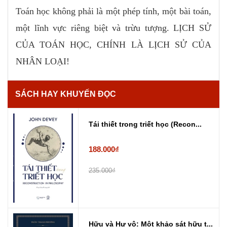
Toán học không phải là một phép tính, một bài toán,
một lĩnh vực riêng biệt và trừu tượng. LỊCH SỬ
CỦA TOÁN HỌC, CHÍNH LÀ LỊCH SỬ CỦA
NHÂN LOẠI!
SÁCH HAY KHUYẾN ĐỌC
Tái thiết trong triết học (Recon...
188.000₫
235.000₫
Hữu và Hư vô: Một khảo sát hữu t...