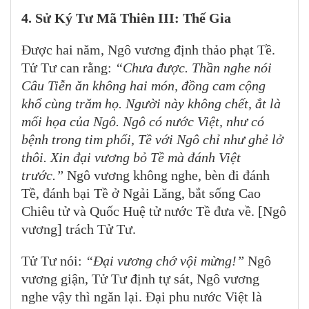
4. Sử Ký Tư Mã Thiên III: Thế Gia
Được hai năm, Ngô vương định thảo phạt Tề.
Tử Tư can rằng:
“Chưa được. Thần nghe nói
Câu Tiễn ăn không hai món, đồng cam cộng
khổ cùng trăm họ. Người này không chết, ắt là
mối họa của Ngô. Ngô có nước Việt, như có
bệnh trong tim phổi, Tề với Ngô chỉ như ghẻ lở
thôi. Xin đại vương bỏ Tề mà đánh Việt
trước.”
Ngô vương không nghe, bèn đi đánh
Tề, đánh bại Tề ở Ngải Lăng, bắt sống Cao
Chiêu tử và Quốc Huệ tử nước Tề đưa về. [Ngô
vương] trách Tử Tư.
Tử Tư nói:
“Đại vương chớ vội mừng!”
Ngô
vương giận, Tử Tư định tự sát, Ngô vương
nghe vậy thì ngăn lại. Đại phu nước Việt là