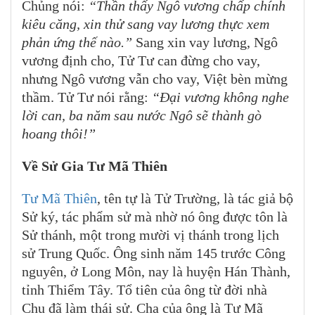
Chủng nói:
“Thần thấy Ngô vương chấp chính
kiêu căng, xin thử sang vay lương thực xem
phản ứng thế nào.”
Sang xin vay lương, Ngô
vương định cho, Tử Tư can đừng cho vay,
nhưng Ngô vương vẫn cho vay, Việt bèn mừng
thầm. Tử Tư nói rằng:
“Đại vương không nghe
lời can, ba năm sau nước Ngô sẽ thành gò
hoang thôi!”
Về Sử Gia Tư Mã Thiên
Tư Mã Thiên
, tên tự là Tử Trường, là tác giả bộ
Sử ký, tác phẩm sử mà nhờ nó ông được tôn là
Sử thánh, một trong mười vị thánh trong lịch
sử Trung Quốc. Ông sinh năm 145 trước Công
nguyên, ở Long Môn, nay là huyện Hán Thành,
tỉnh Thiểm Tây. Tổ tiên của ông từ đời nhà
Chu đã làm thái sử. Cha của ông là Tư Mã