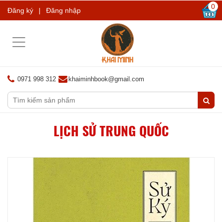
0
Đăng ký
|
Đăng nhập
Toggle
navigation
0971 998 312
khaiminhbook@gmail.com
LỊCH SỬ TRUNG QUỐC