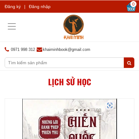
0
Đăng ký
|
Đăng nhập
Toggle
navigation
0971 998 312
khaiminhbook@gmail.com
LỊCH SỬ HỌC