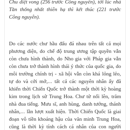
Chu diệt vong (256 trước Công nguyên), tới lúc nhà
Tần thống nhất thiên hạ thì kết thúc (221 trước
Công nguyên).
Do các nước chư hầu đấu đá nhau trên tất cả mọi
phương diện, do chế độ trung ương tập quyền vẫn
còn chưa hình thành, do Nho gia với Pháp gia vẫn
còn chưa trở thành hình thái ý thức của quốc gia, do
môi trường chính trị - xã hội vẫn còn khá lỏng lẻo,
tự do và cởi mở,... tất cả các nguyên nhân ấy đã
khiến thời Chiến Quốc trở thành một thời kỳ hoàng
kim trong lịch sử Trung Hoa. Chư tử nổi lên, trăm
nhà đua tiếng. Mưu sĩ, anh hùng, danh tướng, thánh
nhân,... lần lượt xuất hiện. Thời Chiến Quốc là giai
đoạn vô tiền khoáng hậu của văn minh Trung Hoa,
cũng là thời kỳ tính cách cá nhân của con người