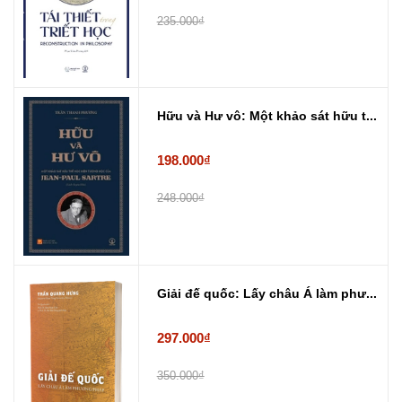
235.000₫
Hữu và Hư vô: Một khảo sát hữu t...
198.000₫
248.000₫
Giải đế quốc: Lấy châu Á làm phư...
297.000₫
350.000₫