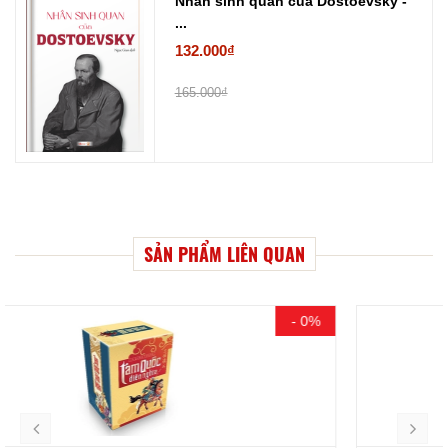
Nhân sinh quan của Dostoevsky -
...
132.000₫
165.000₫
SẢN PHẨM LIÊN QUAN