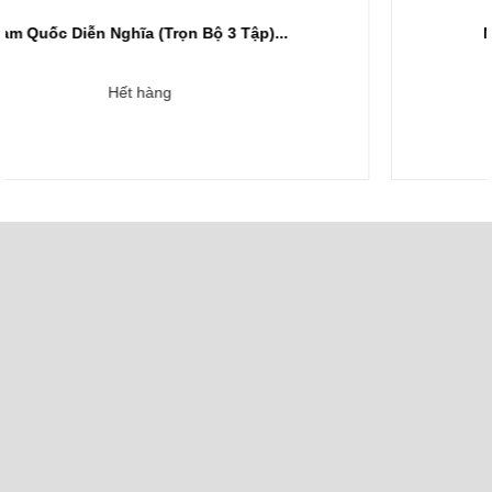
Ngụy Võ Đế Tào Tháo - Hàn Chung...
468.000₫