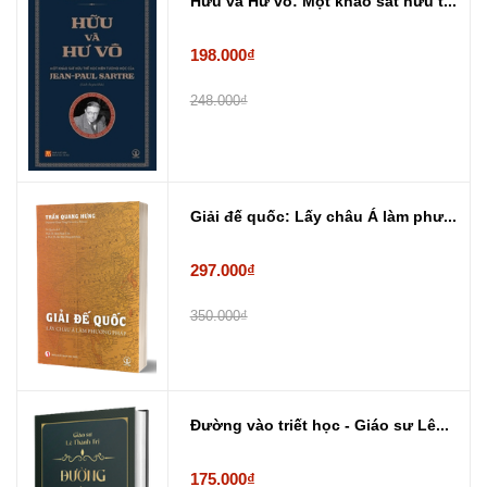
Hữu và Hư vô: Một khảo sát hữu t...
198.000₫
248.000₫
Giải đế quốc: Lấy châu Á làm phư...
297.000₫
350.000₫
Đường vào triết học - Giáo sư Lê...
175.000₫