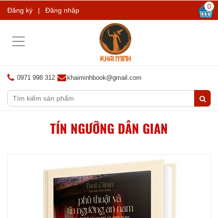
0
Đăng ký
|
Đăng nhập
Toggle
navigation
0971 998 312
khaiminhbook@gmail.com
TÍN NGƯỠNG DÂN GIAN