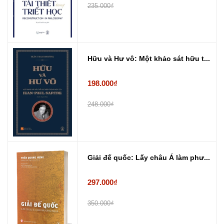
235.000₫
Hữu và Hư vô: Một khảo sát hữu t...
198.000₫
248.000₫
Giải đế quốc: Lấy châu Á làm phư...
297.000₫
350.000₫