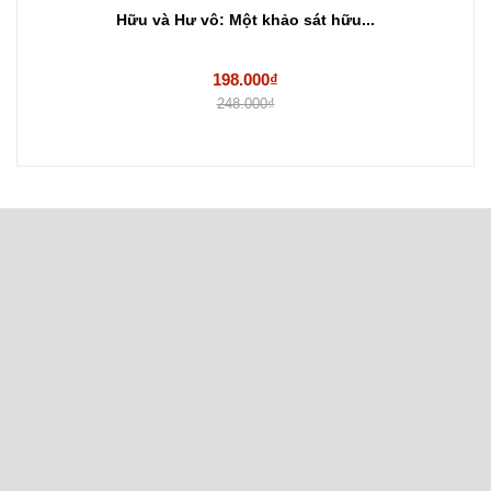
Hữu và Hư vô: Một khảo sát hữu...
198.000₫
248.000₫