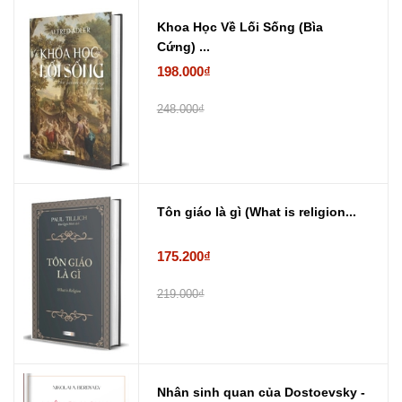
Khoa Học Về Lối Sống (Bìa
Cứng) ...
198.000₫
248.000₫
Tôn giáo là gì (What is religion...
175.200₫
219.000₫
Nhân sinh quan của Dostoevsky -