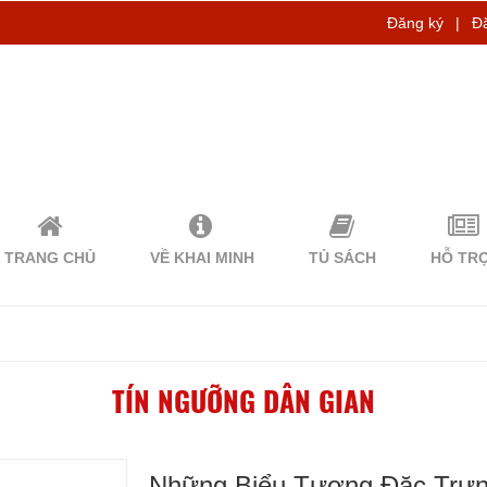
Đăng ký
|
Đ
TRANG CHỦ
VỀ KHAI MINH
TỦ SÁCH
HỖ TR
TÍN NGƯỠNG DÂN GIAN
Những Biểu Tượng Đặc Trưn