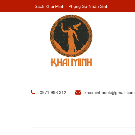
Sách Khai Minh - Phụng Sự Nhân Sinh
0971 998 312
khaiminhbook@gmail.com