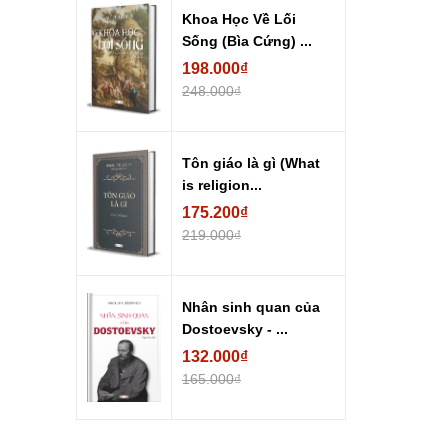
Khoa Học Về Lối
Sống (Bìa Cứng) ...
198.000₫
248.000₫
Tôn giáo là gì (What
is religion...
175.200₫
219.000₫
Nhân sinh quan của
Dostoevsky - ...
132.000₫
165.000₫