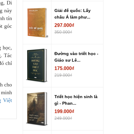
ng, Di
ng này
Giải đế quốc: Lấy
châu Á làm phư...
nh tín
297.000₫
t góc
350.000₫
g học,
Đường vào triết học -
g. Tác
Giáo sư Lê...
đó chỉ
175.000₫
219.000₫
nh cho
h minh
Triết học hiện sinh là
 Việt
gì - Phan...
199.000₫
249.000₫