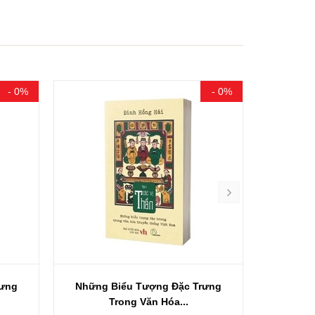
- 0%
- 0%
rưng
Những Biểu Tượng Đặc Trưng
Những 
Trong Văn Hóa...