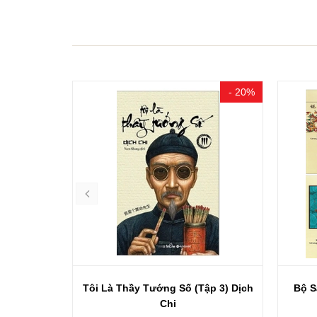
- 20%
- 18%
ập 3) Dịch
Bộ Sách Những Biểu Tượng Đặc
Nhữ
Trưng Trong...