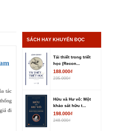
SÁCH HAY KHUYẾN ĐỌC
Tái thiết trong triết
Nam
học (Recon...
188.000₫
235.000₫
a tác
Hữu và Hư vô: Một
 thống
khảo sát hữu t...
giả đi
198.000₫
248.000₫