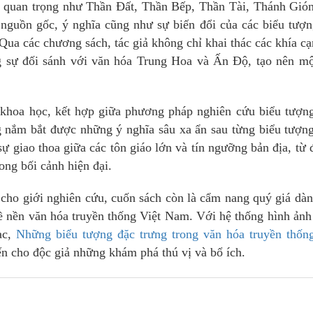
hần quan trọng như Thần Đất, Thần Bếp, Thần Tài, Thánh Gió
 nguồn gốc, ý nghĩa cũng như sự biến đổi của các biểu tượ
Qua các chương sách, tác giả không chỉ khai thác các khía cạ
g sự đối sánh với văn hóa Trung Hoa và Ấn Độ, tạo nên mộ
n khoa học, kết hợp giữa phương pháp nghiên cứu biểu tượn
g nắm bắt được những ý nghĩa sâu xa ẩn sau từng biểu tượn
sự giao thoa giữa các tôn giáo lớn và tín ngưỡng bản địa, từ 
rong bối cảnh hiện đại.
 cho giới nghiên cứu, cuốn sách còn là cẩm nang quý giá dà
 nền văn hóa truyền thống Việt Nam. Với hệ thống hình ản
ạc,
Những biểu tượng đặc trưng trong văn hóa truyền thống
n cho độc giả những khám phá thú vị và bổ ích.