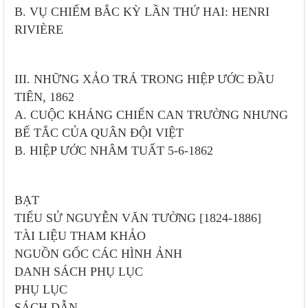
B. VỤ CHIẾM BẮC KỲ LẦN THỨ HAI: HENRI
RIVIÈRE
III. NHỮNG XẢO TRÁ TRONG HIỆP ƯỚC ĐẦU
TIÊN, 1862
A. CUỘC KHÁNG CHIẾN CAN TRƯỜNG NHƯNG
BẾ TẮC CỦA QUÂN ĐỘI VIỆT
B. HIỆP ƯỚC NHÂM TUẤT 5-6-1862
BẠT
TIỂU SỬ NGUYỄN VĂN TƯỜNG [1824-1886]
TÀI LIỆU THAM KHẢO
NGUỒN GỐC CÁC HÌNH ẢNH
DANH SÁCH PHỤ LỤC
PHỤ LỤC
SÁCH DẪN