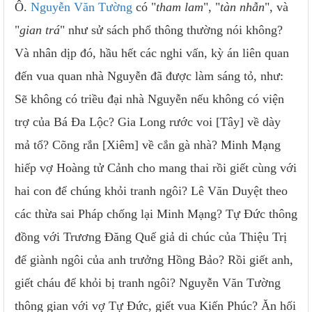
Ô.
Nguyễn Văn Tường
có "
tham lam
", "
tàn nhẫn
", và
"
gian trá
" như sử sách phổ thông thường nói không?
Và nhân dịp đó, hầu hết các nghi vấn, kỳ án liên quan
đến vua quan nhà Nguyễn đã được làm sáng tỏ, như:
Sẽ không có triều đại nhà Nguyễn nếu không có viện
trợ của Bá Đa Lộc? Gia Long rước voi [Tây] về dày
mả tổ? Cõng rắn [Xiêm] về cắn gà nhà? Minh Mạng
hiếp vợ Hoàng tử Cảnh cho mang thai rồi giết cùng với
hai con để chúng khỏi tranh ngôi? Lê Văn Duyệt theo
các thừa sai Pháp chống lại Minh Mạng? Tự Đức thông
đồng với Trương Đăng Quế giả di chúc của Thiệu Trị
để giành ngôi của anh trưởng Hồng Bảo? Rồi giết anh,
giết cháu để khỏi bị tranh ngôi? Nguyễn Văn Tường
thông gian với vợ Tự Đức, giết vua Kiến Phúc? Ăn hối