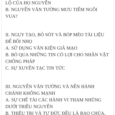
LỘ CỦA HỌ NGUYỄN
B. NGUYỄN VĂN TƯỜNG MƯU TIẾM NGÔI
VUA?
II. NGỤY TẠO, BỎ SÓT VÀ BÓP MÉO TÀI LIỆU
ĐỂ BÔI NHỌ
A. SỬ DỤNG VĂN KIỆN GIẢ MẠO
B. BỎ QUA NHỮNG TIN CÓ LỢI CHO NHÂN VẬT
CHỐNG PHÁP
C. SỰ XUYÊN TẠC TIN TỨC
III. NGUYỄN VĂN TƯỜNG VÀ NỀN HÀNH
CHÁNH KHỔNG MẠNH
A. SỰ CHẾ TÀI CÁC HÀNH VI THAM NHŨNG
DƯỚI TRIỀU NGUYỄN
B. THIỆU TRỊ VÀ TỰ ÐỨC ĐỀU LÀ BẠO CHÚA,