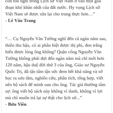
còn tồn nghi trong Lịch sử Việt Nam ở vào một giai
đoạn khó khăn nhất của đất nước. Hy vọng Lịch sử
Việt Nam sẽ được sửa lại cho trung thực hơn…”
-
Lê Văn Trang
“… Cụ Nguyễn Văn Tường nghĩ đến cả ngàn năm sau,
thiên thu hậu, có ai phân biệt được thị phi, đen trắng
hiểu được lòng ông không? Quận công Nguyễn Văn
Tường không phải đợi đến ngàn năm mà chỉ mới hơn
120 năm, hậu duệ đời thứ 3 của ông, Giáo sư Nguyễn
Quốc Trị, đã tận tâm tận sức đem hết khả năng và sở
học ra sưu tầm, nghiên cứu, phân tích, tổng hợp, viết
nên bộ sách để minh oan cho ông. Tác giả thường tâm
sự: ông viết bộ sách này không vì danh, không vì lợi
mà chỉ muốn trả lại sự thật cho lịch sử...”
-
Bửu Viên