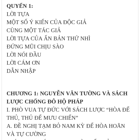
QUYỂN 1:
LỜI TỰA
MỘT SỐ Ý KIẾN CỦA ĐỘC GIẢ
CÙNG MỘT TÁC GIẢ
LỜI TỰA CỦA ẤN BẢN THỨ NHÌ
ĐỨNG MŨI CHỊU SÀO
LỜI NÓI ĐẦU
LỜI CÁM ƠN
DẪN NHẬP
CHƯƠNG 1: NGUYỄN VĂN TƯỜNG VÀ SÁCH
LƯỢC CHỐNG ĐÔ HỘ PHÁP
I. PHÒ VUA TỰ ĐỨC VỚI SÁCH LƯỢC “HÒA ĐỂ
THỦ, THỦ ĐỂ MƯU CHIẾN”
A. ĐỀ NGHỊ TẠM BỎ NAM KỲ ĐỂ HÒA HOÃN
VÀ TỰ CƯỜNG