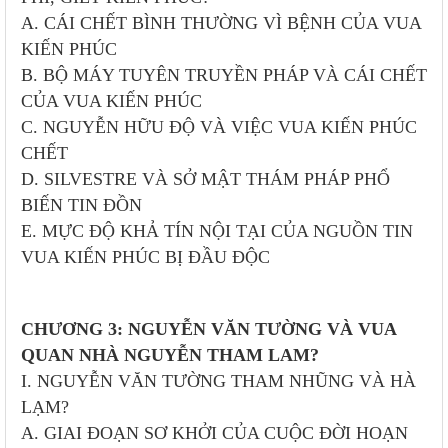
A. CÁI CHẾT BÌNH THƯỜNG VÌ BỆNH CỦA VUA
KIẾN PHÚC
B. BỘ MÁY TUYÊN TRUYỀN PHÁP VÀ CÁI CHẾT
CỦA VUA KIẾN PHÚC
C. NGUYỄN HỮU ÐỘ VÀ VIỆC VUA KIẾN PHÚC
CHẾT
D. SILVESTRE VÀ SỞ MẬT THÁM PHÁP PHỔ
BIẾN TIN ĐỒN
E. MỰC ĐỘ KHẢ TÍN NỘI TẠI CỦA NGUỒN TIN
VUA KIẾN PHÚC BỊ ĐẦU ĐỘC
CHƯƠNG 3: NGUYỄN VĂN TƯỜNG VÀ VUA
QUAN NHÀ NGUYỄN THAM LAM?
I. NGUYỄN VĂN TƯỜNG THAM NHŨNG VÀ HÀ
LẠM?
A. GIAI ĐOẠN SƠ KHỞI CỦA CUỘC ĐỜI HOẠN