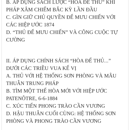
B. ÁP DỤNG SÁCH LƯỢC “HÒA ĐỂ THỦ” KHI
PHÁP XÂM CHIẾM BẮC KỲ LẦN ĐẦU
C. GÌN GIỮ CHỦ QUYỀN ĐỂ MƯU CHIẾN VỚI
CÁC HIỆP ƯỚC 1874
D. “THỦ ĐỂ MƯU CHIẾN” VÀ CÔNG CUỘC TỰ
CƯỜNG
II. ÁP DỤNG CHÍNH SÁCH “HÒA ĐỂ THỦ...”
DƯỚI CÁC TRIỀU VUA KẾ VỊ
A. THỦ VỚI HỆ THỐNG SƠN PHÒNG VÀ MÂU
THUẪN TRUNG PHÁP
B. TÌM MỘT THẾ HÒA MỚI VỚI HIỆP ƯỚC
PATENÔTRE, 6-6-1884
C. XÚC TIẾN PHONG TRÀO CẦN VƯƠNG
D. HẬU THUẪN CUỐI CÙNG: HỆ THỐNG SƠN
PHÒNG VÀ PHONG TRÀO CẦN VƯƠNG