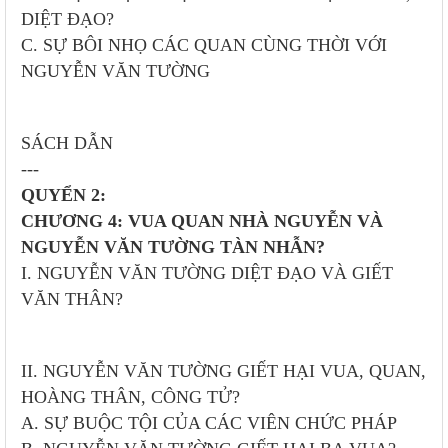
DIỆT ĐẠO?
C. SỰ BÔI NHỌ CÁC QUAN CÙNG THỜI VỚI
NGUYỄN VĂN TƯỜNG
SÁCH DẪN
---
QUYỂN 2:
CHƯƠNG 4: VUA QUAN NHÀ NGUYỄN VÀ
NGUYỄN VĂN TƯỜNG TÀN NHẪN?
I. NGUYỄN VĂN TƯỜNG DIỆT ĐẠO VÀ GIẾT
VĂN THÂN?
II. NGUYỄN VĂN TƯỜNG GIẾT HẠI VUA, QUAN,
HOÀNG THÂN, CÔNG TỬ?
A. SỰ BUỘC TỘI CỦA CÁC VIÊN CHỨC PHÁP