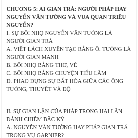
CHƯƠNG 5: AI GIAN TRÁ: NGƯỜI PHÁP HAY
NGUYỄN VĂN TƯỜNG VÀ VUA QUAN TRIỀU
NGUYỄN?
I. SỰ BÔI NHỌ NGUYỄN VĂN TƯỜNG LÀ
NGƯỜI GIAN TRÁ
A. VIẾT LÁCH XUYÊN TẠC RẰNG Ô. TƯỜNG LÀ
NGƯỜI GIAN MANH
B. BÔI NHỌ BẰNG THƠ, VÈ
C. BÔI NHỌ BẰNG CHUYỆN TIẾU LÂM
D. PHAO DỰNG SỰ BẤT HÒA GIỮA CÁC ÔNG
TƯỜNG, THUYẾT VÀ ÐỘ
II. SỰ GIAN LẬN CỦA PHÁP TRONG HAI LẦN
ĐÁNH CHIẾM BẮC KỲ
A. NGUYỄN VĂN TƯỜNG HAY PHÁP GIAN TRÁ
TRONG VỤ GARNIER?