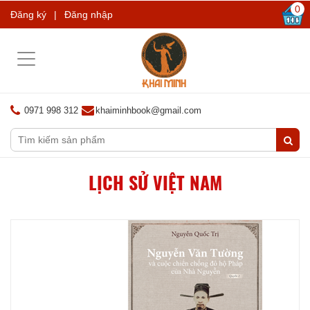
0
Đăng ký
|
Đăng nhập
Toggle
navigation
0971 998 312
khaiminhbook@gmail.com
LỊCH SỬ VIỆT NAM