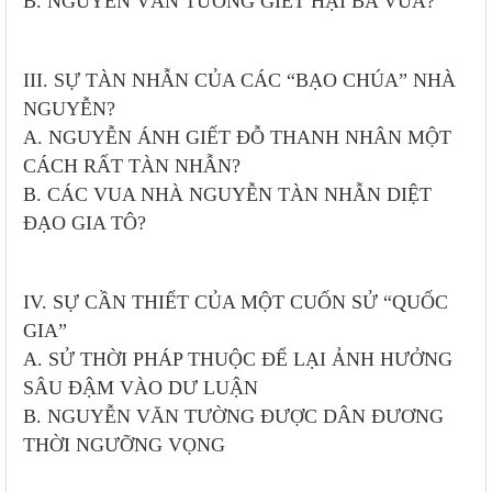
B. NGUYỄN VĂN TƯỜNG GIẾT HẠI BA VUA?
III. SỰ TÀN NHẪN CỦA CÁC “BẠO CHÚA” NHÀ
NGUYỄN?
A. NGUYỄN ÁNH GIẾT ĐỖ THANH NHÂN MỘT
CÁCH RẤT TÀN NHẪN?
B. CÁC VUA NHÀ NGUYỄN TÀN NHẪN DIỆT
ĐẠO GIA TÔ?
IV. SỰ CẦN THIẾT CỦA MỘT CUỐN SỬ “QUỐC
GIA”
A. SỬ THỜI PHÁP THUỘC ĐỂ LẠI ẢNH HƯỞNG
SÂU ĐẬM VÀO DƯ LUẬN
B. NGUYỄN VĂN TƯỜNG ĐƯỢC DÂN ĐƯƠNG
THỜI NGƯỠNG VỌNG