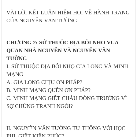
VÀI LỜI KẾT LUẬN HIẾM HOI VỀ HÀNH TRẠNG
CỦA NGUYỄN VĂN TƯỜNG
CHƯƠNG 2: SỬ THUỘC ĐỊA BÔI NHỌ VUA
QUAN NHÀ NGUYỄN VÀ NGUYỄN VĂN
TƯỜNG
I. SỬ THUỘC ĐỊA BÔI NHỌ GIA LONG VÀ MINH
MẠNG
A. GIA LONG CHỊU ƠN PHÁP?
B. MINH MẠNG QUÊN ƠN PHÁP?
C. MINH MẠNG GIẾT CHÁU DÒNG TRƯỞNG VÌ
SỢ CHÚNG TRANH NGÔI?
II. NGUYỄN VĂN TƯỜNG TƯ THÔNG VỚI HỌC
PHI, GIẾT KIẾN PHÚC?