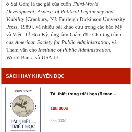
ở Sài Gòn; là tác giả của cuốn
Third-World
Development: Aspects of Political Legitimacy and
Viability
[Cranbury, NJ: Fairleigh Dickinson University
Press, 1989], và nhiều bài khảo cứu trong các báo Mỹ
và Việt. Ở Hoa Kỳ, ông làm Giám đốc Chương trình
của
American Society for Public Administration
, và
Tham vấn cho
Institute of Public Administration
,
World Bank, và USAID.
SÁCH HAY KHUYẾN ĐỌC
Tái thiết trong triết học (Recon...
188.000₫
235.000₫