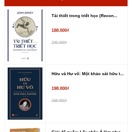
Tái thiết trong triết học (Recon...
188.000₫
235.000₫
Hữu và Hư vô: Một khảo sát hữu t...
198.000₫
248.000₫
Giải đế quốc: Lấy châu Á làm phư...