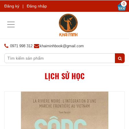
0
Đăng ký
|
Đăng nhập
Toggle
navigation
0971 998 312
khaiminhbook@gmail.com
LỊCH SỬ HỌC