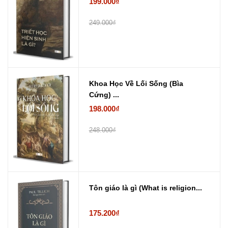
199.000₫
249.000₫
Khoa Học Về Lối Sống (Bìa
Cứng) ...
198.000₫
248.000₫
Tôn giáo là gì (What is religion...
175.200₫