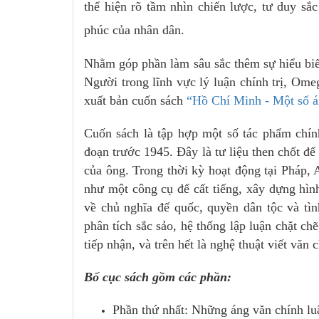
thể hiện rõ tầm nhìn chiến lược, tư duy sắ
phúc của nhân dân.
Nhằm góp phần làm sâu sắc thêm sự hiểu biế
Người trong lĩnh vực lý luận chính trị, Ome
xuất bản cuốn sách
“Hồ Chí Minh - Một số án
Cuốn sách là tập hợp một số tác phẩm chín
đoạn trước 1945. Đây là tư liệu then chốt để
của ông. Trong thời kỳ hoạt động tại Pháp
như một công cụ để cất tiếng, xây dựng hình
về chủ nghĩa đế quốc, quyền dân tộc và tì
phân tích sắc sảo, hệ thống lập luận chặt ch
tiếp nhận, và trên hết là nghệ thuật viết văn
Bố cục sách gồm các phần:
Phần thứ nhất: Những áng văn chính lu