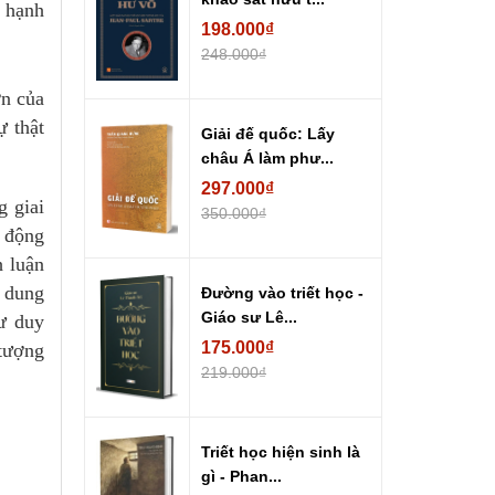
ì hạnh
198.000₫
248.000₫
ớn của
ự thật
Giải đế quốc: Lấy
châu Á làm phư...
297.000₫
g giai
350.000₫
h động
h luận
i dung
Đường vào triết học -
Giáo sư Lê...
tư duy
175.000₫
 tượng
219.000₫
Triết học hiện sinh là
gì - Phan...