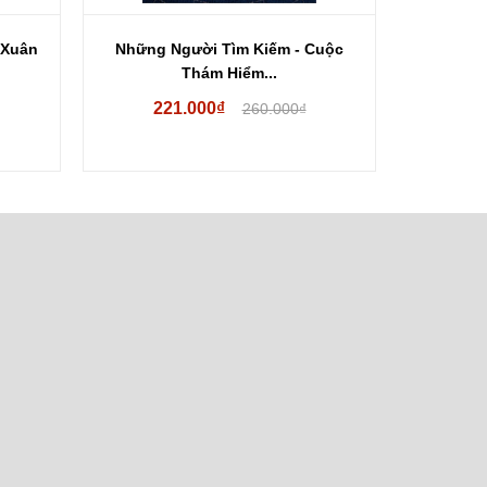
 Xuân
Những Người Tìm Kiếm - Cuộc
Người D
Thám Hiểm...
221.000₫
53
260.000₫