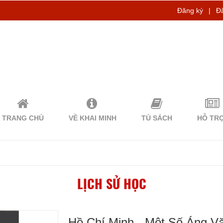
Đăng ký
|
Đ
TRANG CHỦ
VỀ KHAI MINH
TỦ SÁCH
HỖ TR
LỊCH SỬ HỌC
Hồ Chí Minh - Một Số Áng Vă