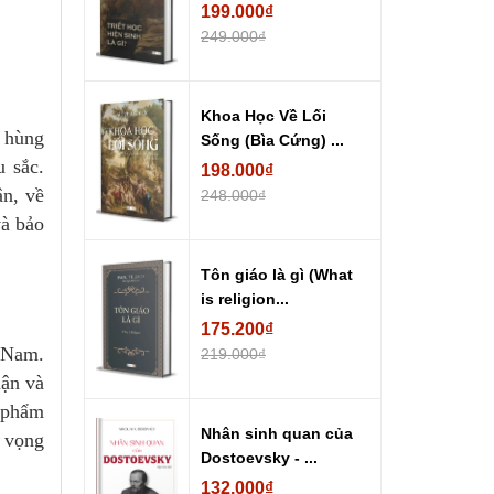
199.000₫
249.000₫
Khoa Học Về Lối
g hùng
Sống (Bìa Cứng) ...
u sắc.
198.000₫
ân, về
248.000₫
và bảo
Tôn giáo là gì (What
is religion...
175.200₫
t Nam.
219.000₫
uận và
c phẩm
Nhân sinh quan của
t vọng
Dostoevsky - ...
132.000₫