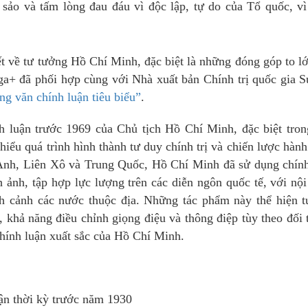
c sảo và tấm lòng đau đáu vì độc lập, tự do của Tổ quốc, v
t về tư tưởng Hồ Chí Minh, đặc biệt là những đóng góp to l
ga+ đã phối hợp cùng với Nhà xuất bản Chính trị quốc gia S
g văn chính luận tiêu biểu”
.
h luận trước 1969 của Chủ tịch Hồ Chí Minh, đặc biệt tron
 hiểu quá trình hình thành tư duy chính trị và chiến lược hàn
, Anh, Liên Xô và Trung Quốc, Hồ Chí Minh đã sử dụng chín
 ảnh, tập hợp lực lượng trên các diễn ngôn quốc tế, với nộ
nh cảnh các nước thuộc địa. Những tác phẩm này thể hiện 
ẽ, khả năng điều chỉnh giọng điệu và thông điệp tùy theo đối
 chính luận xuất sắc của Hồ Chí Minh.
ận thời kỳ trước năm 1930