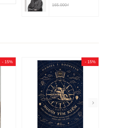
165.000₫
- 15%
- 15%