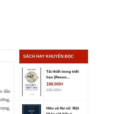
SÁCH HAY KHUYẾN ĐỌC
Tái thiết trong triết
học (Recon...
188.000₫
235.000₫
ho dân
tưởng,
trọng,
Hữu và Hư vô: Một
khảo sát hữu t...