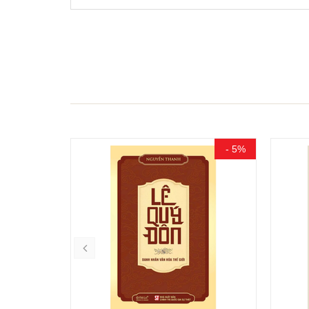
- 15%
- 5%