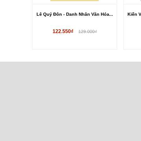
g chiến
Lê Quý Đôn - Danh Nhân Văn Hóa...
Kiến V
122.550₫
.000₫
129.000₫