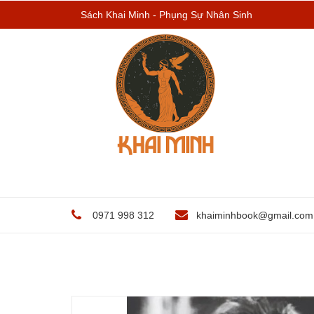
Sách Khai Minh - Phụng Sự Nhân Sinh
0971 998 312
khaiminhbook@gmail.com