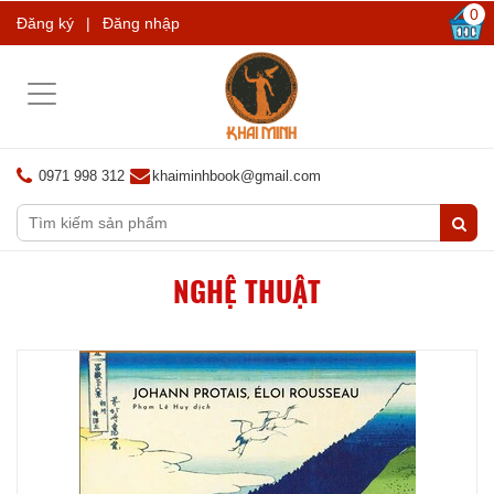
0
Đăng ký
|
Đăng nhập
Toggle
navigation
0971 998 312
khaiminhbook@gmail.com
NGHỆ THUẬT