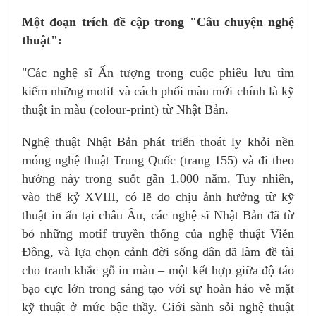
Một đoạn trích đề cập trong "Câu chuyện nghệ
thuật":
"Các nghệ sĩ Ấn tượng trong cuộc phiêu lưu tìm
kiếm những motif và cách phối màu mới chính là kỹ
thuật in màu (colour-print) từ Nhật Bản.
Nghệ thuật Nhật Bản phát triển thoát ly khỏi nền
móng nghệ thuật Trung Quốc (trang 155) và đi theo
hướng này trong suốt gần 1.000 năm. Tuy nhiên,
vào thế kỷ XVIII, có lẽ do chịu ảnh hưởng từ kỹ
thuật in ấn tại châu Âu, các nghệ sĩ Nhật Bản đã từ
bỏ những motif truyền thống của nghệ thuật Viễn
Đông, và lựa chọn cảnh đời sống dân dã làm đề tài
cho tranh khắc gỗ in màu – một kết hợp giữa độ táo
bạo cực lớn trong sáng tạo với sự hoàn hảo về mặt
kỹ thuật ở mức bậc thầy. Giới sành sỏi nghệ thuật