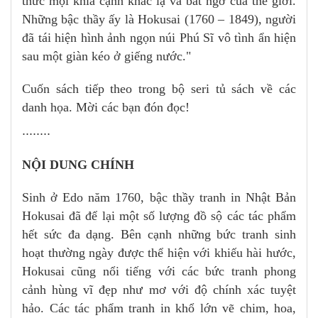
thức mọi khía cạnh khác lạ và bất ngờ của thế giới.
Những bậc thầy ấy là Hokusai (1760 – 1849), người
đã tái hiện hình ảnh ngọn núi Phú Sĩ vô tình ẩn hiện
sau một giàn kéo ở giếng nước."
Cuốn sách tiếp theo trong bộ seri tủ sách về các
danh họa. Mời các bạn đón đọc!
........
NỘI DUNG CHÍNH
Sinh ở Edo năm 1760, bậc thầy tranh in Nhật Bản
Hokusai đã để lại một số lượng đồ sộ các tác phẩm
hết sức đa dạng. Bên cạnh những bức tranh sinh
hoạt thường ngày được thể hiện với khiếu hài hước,
Hokusai cũng nổi tiếng với các bức tranh phong
cảnh hùng vĩ đẹp như mơ với độ chính xác tuyệt
hảo. Các tác phẩm tranh in khổ lớn vẽ chim, hoa,