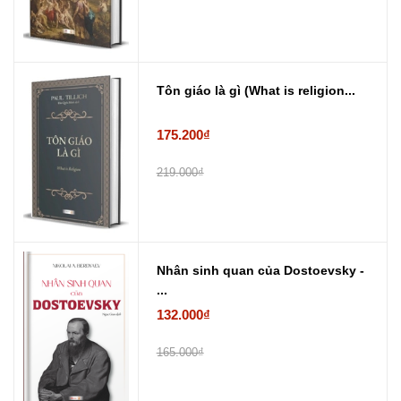
Tôn giáo là gì (What is religion...
175.200₫
219.000₫
Nhân sinh quan của Dostoevsky -
...
132.000₫
165.000₫