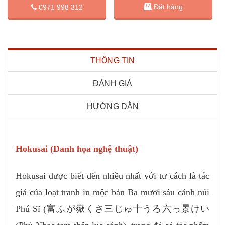
Đặt hàng
0971 998 312
THÔNG TIN
ĐÁNH GIÁ
HƯỚNG DẪN
Hokusai (Danh họa nghệ thuật)
Hokusai được biết đến nhiều nhất với tư cách là tác
giả của loạt tranh in mộc bản Ba mươi sáu cảnh núi
Phú Sĩ (富ふが嶽くさ三じゅ十うろ六っ景けい