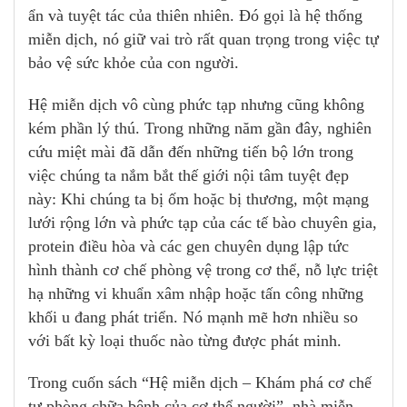
ẩn và tuyệt tác của thiên nhiên. Đó gọi là hệ thống
miễn dịch, nó giữ vai trò rất quan trọng trong việc tự
bảo vệ sức khỏe của con người.
Hệ miễn dịch vô cùng phức tạp nhưng cũng không
kém phần lý thú. Trong những năm gần đây, nghiên
cứu miệt mài đã dẫn đến những tiến bộ lớn trong
việc chúng ta nắm bắt thế giới nội tâm tuyệt đẹp
này: Khi chúng ta bị ốm hoặc bị thương, một mạng
lưới rộng lớn và phức tạp của các tế bào chuyên gia,
protein điều hòa và các gen chuyên dụng lập tức
hình thành cơ chế phòng vệ trong cơ thể, nỗ lực triệt
hạ những vi khuẩn xâm nhập hoặc tấn công những
khối u đang phát triển. Nó mạnh mẽ hơn nhiều so
với bất kỳ loại thuốc nào từng được phát minh.
Trong cuốn sách “Hệ miễn dịch – Khám phá cơ chế
tự phòng chữa bệnh của cơ thể người”, nhà miễn