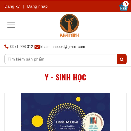
0
Đăng ký
|
Đăng nhập
Toggle
navigation
0971 998 312
khaiminhbook@gmail.com
Y - SINH HỌC