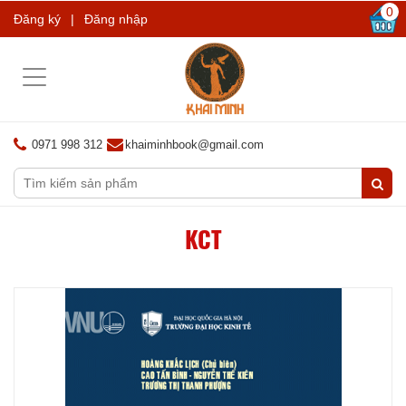
0
Đăng ký
|
Đăng nhập
Toggle
navigation
0971 998 312
khaiminhbook@gmail.com
KCT