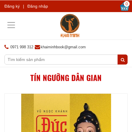
0
Đăng ký
|
Đăng nhập
Toggle
navigation
0971 998 312
khaiminhbook@gmail.com
TÍN NGƯỠNG DÂN GIAN