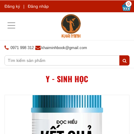
0
Đăng ký
|
Đăng nhập
Toggle
navigation
0971 998 312
khaiminhbook@gmail.com
Y - SINH HỌC