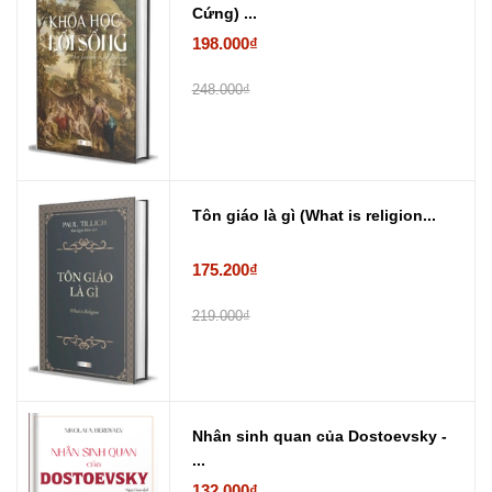
Cứng) ...
198.000₫
248.000₫
Tôn giáo là gì (What is religion...
175.200₫
219.000₫
Nhân sinh quan của Dostoevsky -
...
132.000₫