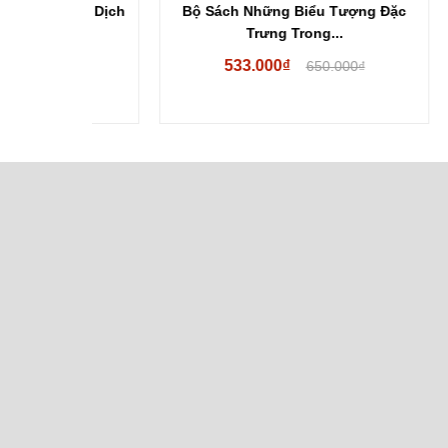
ập 3) Dịch
Bộ Sách Những Biểu Tượng Đặc
Nhữ
Trưng Trong...
533.000₫
00₫
650.000₫