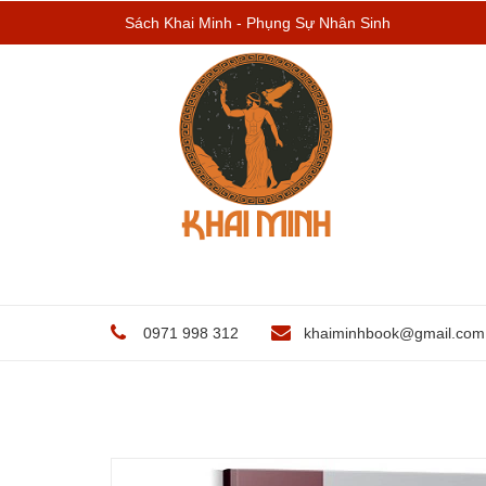
Sách Khai Minh - Phụng Sự Nhân Sinh
0971 998 312
khaiminhbook@gmail.com