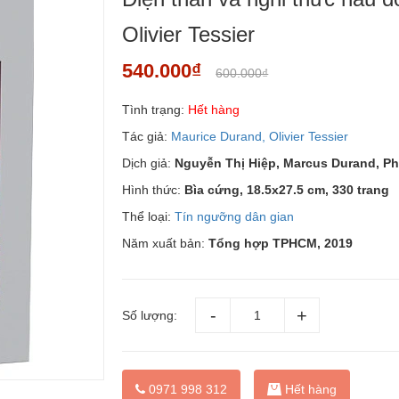
Olivier Tessier
540.000₫
600.000₫
Tình trạng:
Hết hàng
Tác giả:
Maurice Durand, Olivier Tessier
Dịch giả:
Nguyễn Thị Hiệp, Marcus Durand, Ph
Hình thức:
Bìa cứng, 18.5x27.5 cm, 330 trang
Thể loại:
Tín ngưỡng dân gian
Năm xuất bản:
Tổng hợp TPHCM, 2019
Số lượng:
0971 998 312
Hết hàng