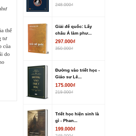
248.000₫
như
Giải đế quốc: Lấy
ủa thế
châu Á làm phư...
g tư
297.000₫
p của
350.000₫
ải do
ho
Đường vào triết học -
Giáo sư Lê...
175.000₫
219.000₫
Triết học hiện sinh là
gì - Phan...
199.000₫
249.000₫