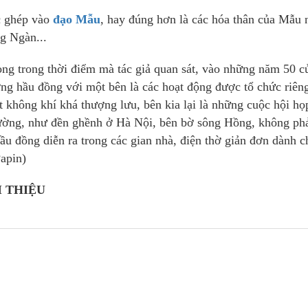
ợc ghép vào
đạo Mẫu
, hay đúng hơn là các hóa thân của Mẫu 
g Ngàn...
rọng trong thời điểm mà tác giả quan sát, vào những năm 50 c
ỡng hầu đồng với một bên là các hoạt động được tổ chức riên
t không khí khá thượng lưu, bên kia lại là những cuộc hội họ
thường, như đền ghềnh ở Hà Nội, bên bờ sông Hồng, không ph
ầu đồng diễn ra trong các gian nhà, điện thờ giản đơn dành c
Papin)
 THIỆU