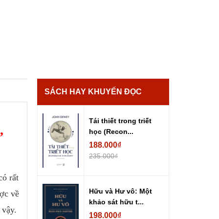
SÁCH HAY KHUYẾN ĐỌC
Tái thiết trong triết
,
học (Recon...
188.000₫
235.000₫
ó rất
Hữu và Hư vô: Một
ược về
khảo sát hữu t...
 vậy.
198.000₫