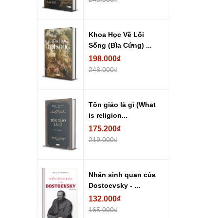
Khoa Học Về Lối
Sống (Bìa Cứng) ...
198.000₫
248.000₫
Tôn giáo là gì (What
is religion...
175.200₫
219.000₫
Nhân sinh quan của
Dostoevsky - ...
132.000₫
165.000₫